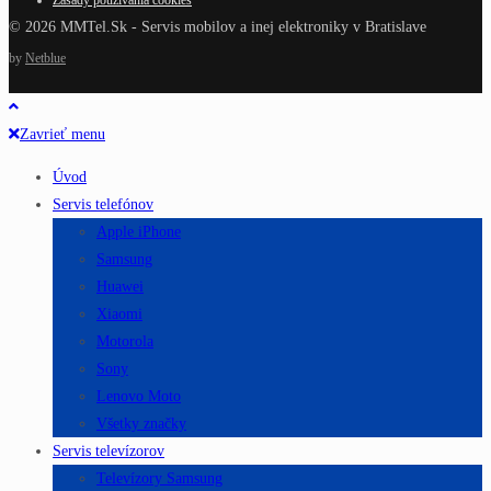
Zásady používania cookies
© 2026 MMTel.Sk - Servis mobilov a inej elektroniky v Bratislave
by
Netblue
Zavrieť menu
Úvod
Servis telefónov
Apple iPhone
Samsung
Huawei
Xiaomi
Motorola
Sony
Lenovo Moto
Všetky značky
Servis televízorov
Televízory Samsung