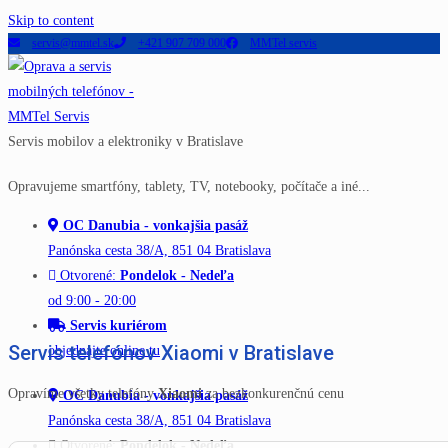
Skip to content
servis@mmtel.sk
+421 907 709 000
MMTel servis
Servis mobilov a elektroniky v Bratislave
Opravujeme smartfóny, tablety, TV, notebooky, počítače a iné...
OC Danubia - vonkajšia pasáž
Panónska cesta 38/A, 851 04 Bratislava
Otvorené:
Pondelok - Nedeľa
od 9:00 - 20:00
Servis kuriérom
Servis telefónov Xiaomi v Bratislave
objednajte online tu
Opravíme všetky telefóny
Xiaomi
za bezkonkurenčnú cenu
OC Danubia - vonkajšia pasáž
Panónska cesta 38/A, 851 04 Bratislava
Otvorené:
Pondelok - Nedeľa