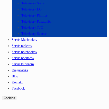
Televízory Sony
Televízory LG
Televízory Phillips
Televízory Panasonic
Televízory JVC
Televízory Sencor
Servis Macbookov
Servis tabletov
Servis notebookov
Servis počítačov
Servis kuriérom
Diagnostika
Blog
Kontakt
Facebook
Cookies