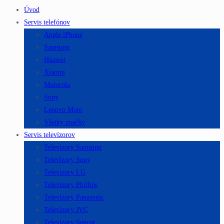
Úvod
Servis telefónov
Apple iPhone
Samsung
Huawei
Xiaomi
Motorola
Sony
Lenovo Moto
Všetky značky
Servis televízorov
Televízory Samsung
Televízory Sony
Televízory LG
Televízory Phillips
Televízory Panasonic
Televízory JVC
Televízory Sencor