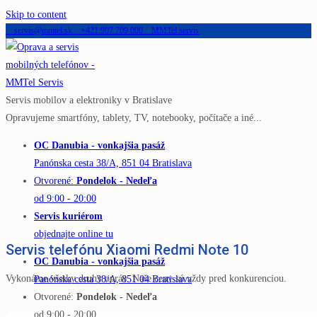
Skip to content
servis@mmtel.sk
+421 907 709 000
MMTel servis
Servis mobilov a elektroniky v Bratislave
Opravujeme smartfóny, tablety, TV, notebooky, počítače a iné...
OC Danubia - vonkajšia pasáž
Panónska cesta 38/A, 851 04 Bratislava
Otvorené:
Pondelok - Nedeľa
od 9:00 - 20:00
Servis kuriérom
objednajte online tu
Servis telefónu Xiaomi Redmi Note 10
OC Danubia - vonkajšia pasáž
Vykonáme všetky druhy opráv. Naše ceny sú vždy pred konkurenciou.
Panónska cesta 38/A, 851 04 Bratislava
Otvorené:
Pondelok - Nedeľa
od 9:00 - 20:00