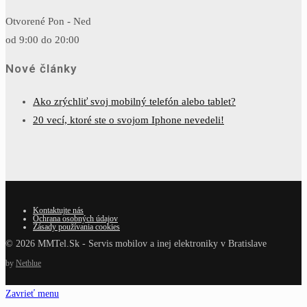
Otvorené Pon - Ned
od 9:00 do 20:00
Nové články
Ako zrýchliť svoj mobilný telefón alebo tablet?
20 vecí, ktoré ste o svojom Iphone nevedeli!
Kontaktujte nás
Ochrana osobných údajov
Zásady používania cookies
© 2026 MMTel.Sk - Servis mobilov a inej elektroniky v Bratislave
by
Netblue
Zavrieť menu