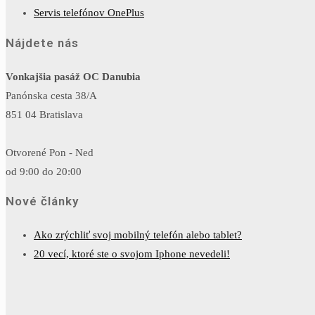
Servis telefónov OnePlus
Nájdete nás
Vonkajšia pasáž OC Danubia
Panónska cesta 38/A
851 04 Bratislava
Otvorené Pon - Ned
od 9:00 do 20:00
Nové články
Ako zrýchliť svoj mobilný telefón alebo tablet?
20 vecí, ktoré ste o svojom Iphone nevedeli!