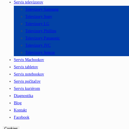
Servis televízorov
Televízory Samsung
Televízory Sony
Televízory LG
Televízory Phillips
Televízory Panasonic
Televízory JVC
Televízory Sencor
Servis Macbookov
Servis tabletov
Servis notebookov
Servis počítačov
Servis kuriérom
Diagnostika
Blog
Kontakt
Facebook
Cookies