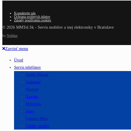
Kontaktujte nás
Ochrana osobných údajov
Zásady používania cookies
© 2026 MMTel.Sk - Servis mobilov a inej elektroniky v Bratislave
by
Netblue
Zavrieť menu
Úvod
Servis telefónov
Apple iPhone
Samsung
Huawei
Xiaomi
Motorola
Sony
Lenovo Moto
Všetky značky