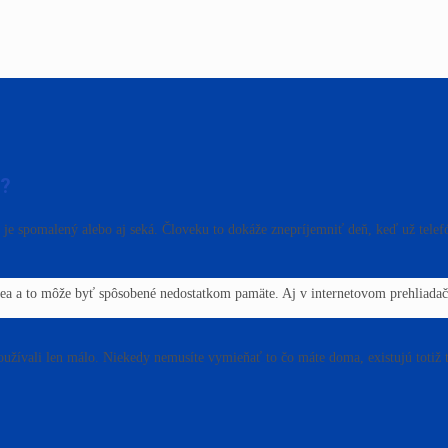
t?
e spomalený alebo aj seká. Človeku to dokáže znepríjemniť deň, keď už telefó
dea a to môže byť spôsobené nedostatkom pamäte. Aj v internetovom prehliadači
žívali len málo. Niekedy nemusíte vymieňať to čo máte doma, existujú totiž t