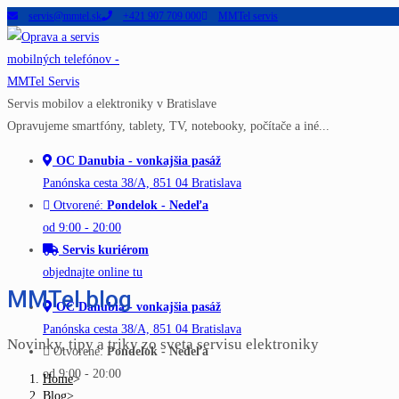
servis@mmtel.sk
+421 907 709 000
MMTel servis
Skip
to
content
Servis mobilov a elektroniky v Bratislave
Opravujeme smartfóny, tablety, TV, notebooky, počítače a iné...
OC Danubia - vonkajšia pasáž
Panónska cesta 38/A, 851 04 Bratislava
Otvorené:
Pondelok - Nedeľa
od 9:00 - 20:00
Servis kuriérom
objednajte online tu
MMTel blog
OC Danubia - vonkajšia pasáž
Panónska cesta 38/A, 851 04 Bratislava
Novinky, tipy a triky zo sveta servisu elektroniky
Otvorené:
Pondelok - Nedeľa
od 9:00 - 20:00
Home
>
Blog
>