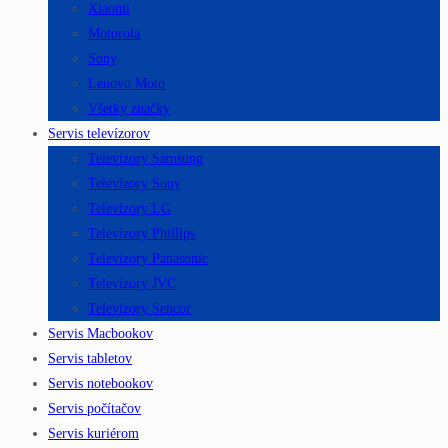
Xiaomi
Motorola
Sony
Lenovo Moto
Všetky značky
Servis televízorov
Televízory Samsung
Televízory Sony
Televízory LG
Televízory Phillips
Televízory Panasonic
Televízory JVC
Televízory Sencor
Servis Macbookov
Servis tabletov
Servis notebookov
Servis počítačov
Servis kuriérom