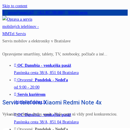
Skip to content
servis@mmtel.sk
+421 907 709 000
MMTel servis
Servis mobilov a elektroniky v Bratislave
Opravujeme smartfóny, tablety, TV, notebooky, počítače a iné...
OC Danubia - vonkajšia pasáž
Panónska cesta 38/A, 851 04 Bratislava
Otvorené:
Pondelok - Nedeľa
od 9:00 - 20:00
Servis kuriérom
Servis telefónu Xiaomi Redmi Note 4x
objednajte online tu
Vykonáme všetky druhy opráv. Naše ceny sú vždy pred konkurenciou.
OC Danubia - vonkajšia pasáž
Panónska cesta 38/A, 851 04 Bratislava
Otvorené:
Pondelok - Nedeľa