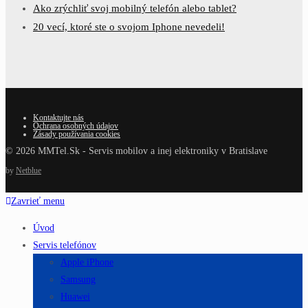
Ako zrýchliť svoj mobilný telefón alebo tablet?
20 vecí, ktoré ste o svojom Iphone nevedeli!
Kontaktujte nás
Ochrana osobných údajov
Zásady používania cookies
© 2026 MMTel.Sk - Servis mobilov a inej elektroniky v Bratislave
by
Netblue
Zavrieť menu
Úvod
Servis telefónov
Apple iPhone
Samsung
Huawei