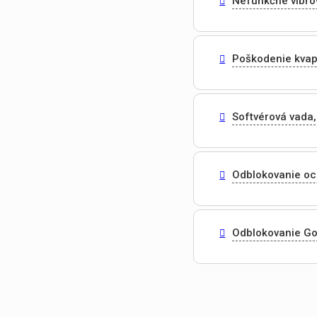
Nefunkčné vibro
Poškodenie kvap
Softvérová vada,
Odblokovanie o
Odblokovanie Go