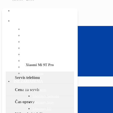
ÚVOD
SERVIS TELEFÓNOV
Apple iPhone
Text pre iphone
Samsung
Huawei
Xiaomi
Sony
Lenovo Moto
Xiaomi Mi 9T Pro
Všetky značky
Servis kuriérom
Servis telefónu
INÉ ZARIADENIA
Cena za servis
Servis televízorov
Televízory Samsung
Čas opravy
Televízory Sony
Televízory LG