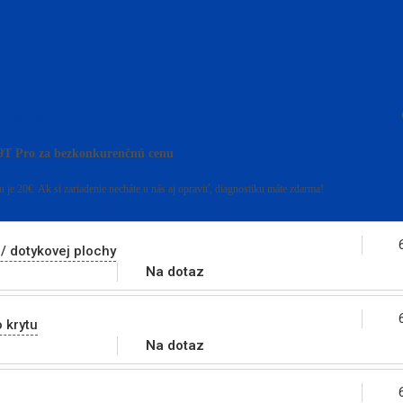
i Mi 9T Pro
9T Pro za bezkonkurenčnú cenu
 je 20€. Ak si zariadenie necháte u nás aj opraviť, diagnostiku máte zdarma!
/ dotykovej plochy
Na dotaz
 krytu
Na dotaz