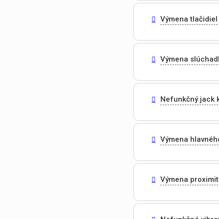
Výmena tlačidiel
Výmena slúchad
Nefunkčný jack 
Výmena hlavnéh
Výmena proximit