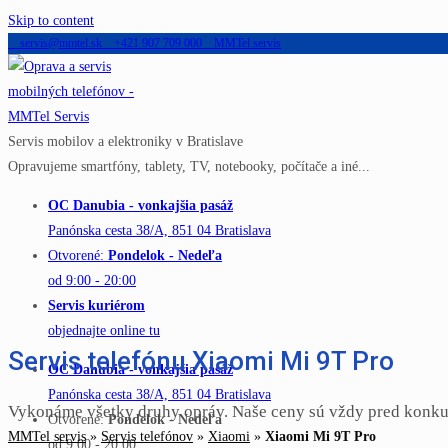
Skip to content
servis@mmtel.sk
+421 907 709 000
MMTel servis
Servis mobilov a elektroniky v Bratislave
Opravujeme smartfóny, tablety, TV, notebooky, počítače a iné...
OC Danubia - vonkajšia pasáž
Panónska cesta 38/A, 851 04 Bratislava
Otvorené:
Pondelok - Nedeľa
od 9:00 - 20:00
Servis kuriérom
objednajte online tu
Servis telefónu Xiaomi Mi 9T Pro
OC Danubia - vonkajšia pasáž
Panónska cesta 38/A, 851 04 Bratislava
Vykonáme všetky druhy opráv. Naše ceny sú vždy pred konku
Otvorené:
Pondelok - Nedeľa
MMTel servis
»
Servis telefónov
»
Xiaomi
»
Xiaomi Mi 9T Pro
od 9:00 - 20:00