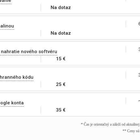
vanie
Na dotaz
alinou
Na dotaz
 nahratie nového softvéru
15 €
chranného kódu
25 €
ogle konta
35 €
* Čas je orientačný a záleží od aktuálne
** Ceny sú