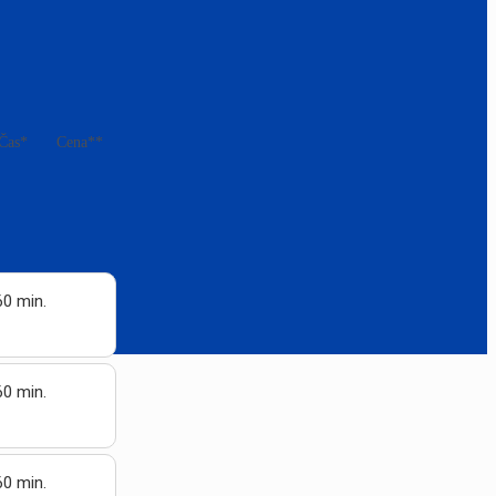
Čas*
Cena**
60 min.
60 min.
60 min.