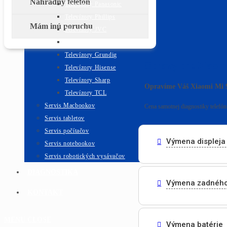
Náhradný telefón
Televízory Panasonic
Televízory Phillips
Mám inú poruchu
Televízory JVC
Televízory Sencor
Televízory Grundig
Opravy pre Xiaom
Televízory Hisense
Televízory Sharp
Opravíme Váš Xiaomi Mi 
Televízory TCL
Servis Macbookov
Cena samotnej diagnostiky telefónu
Servis tabletov
Servis počítačov
Výmena displeja 
Servis notebookov
Servis robotických vysávačov
DIAGNOSTIKA
Výmena zadného
KONTAKT
MENU
CLOSE
Výmena batérie