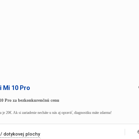
i Mi 10 Pro
10 Pro za bezkonkurenčnú cenu
 je 20€. Ak si zariadenie necháte u nás aj opraviť, diagnostiku máte zdarma!
/ dotykovej plochy