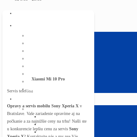
ÚVOD
SERVIS TELEFÓNOV
Apple iPhone
Text pre iphone
Samsung
Huawei
Xiaomi
Sony
Lenovo Moto
Xiaomi Mi 10 Pro
Všetky značky
Servis kuriérom
Servis telefónu
INÉ ZARIADENIA
Opravy a servis mobilu Sony Xperia X
v
Servis televízorov
Bratislave. Vaše zariadenie opravíme aj na
Televízory Samsung
počkanie a za najnižšie ceny na trhu! Našli ste
Televízory Sony
u konkurencie lepšiu cenu za servis
Sony
Televízory LG
Xperia X
? Kontaktujte nás a my pre Vás