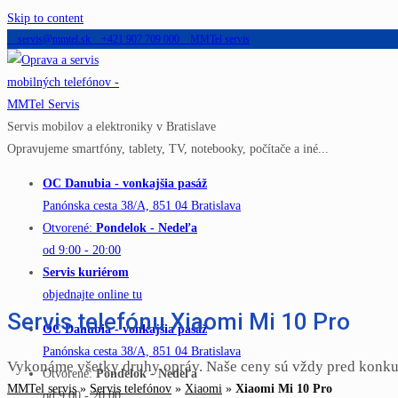
Skip to content
servis@mmtel.sk
+421 907 709 000
MMTel servis
Servis mobilov a elektroniky v Bratislave
Opravujeme smartfóny, tablety, TV, notebooky, počítače a iné...
OC Danubia - vonkajšia pasáž
Panónska cesta 38/A, 851 04 Bratislava
Otvorené:
Pondelok - Nedeľa
od 9:00 - 20:00
Servis kuriérom
objednajte online tu
Servis telefónu Xiaomi Mi 10 Pro
OC Danubia - vonkajšia pasáž
Panónska cesta 38/A, 851 04 Bratislava
Vykonáme všetky druhy opráv. Naše ceny sú vždy pred konku
Otvorené:
Pondelok - Nedeľa
MMTel servis
»
Servis telefónov
»
Xiaomi
»
Xiaomi Mi 10 Pro
od 9:00 - 20:00