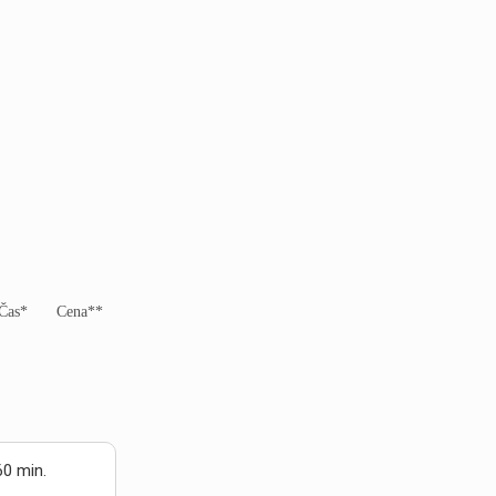
Čas*
Cena**
60 min.