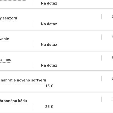
Na dotaz
y senzoru
Na dotaz
vanie
Na dotaz
alinou
Na dotaz
 nahratie nového softvéru
15 €
chranného kódu
25 €