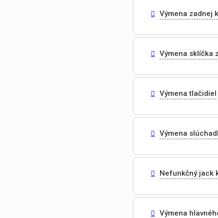
Výmena zadnej 
Výmena sklíčka 
Výmena tlačidiel
Výmena slúchad
Nefunkčný jack 
Výmena hlavnéh