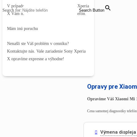
V prípade dlhšieho trvania servisu Sony Xperia
Search for:
Search Button
X Vám môžeme zabezpečiť náhradný telefón.
Mám inú poruchu
Nenašli ste Váš problém v cenníku?
Kontaktujte nás. Vaše zariadenie Sony Xperia
X opravíme expresne a výhodne!
Opravy pre Xiaom
Opravíme Váš Xiaomi Mi 
Cena samotnej diagnostiky telefónu
Výmena displeja 