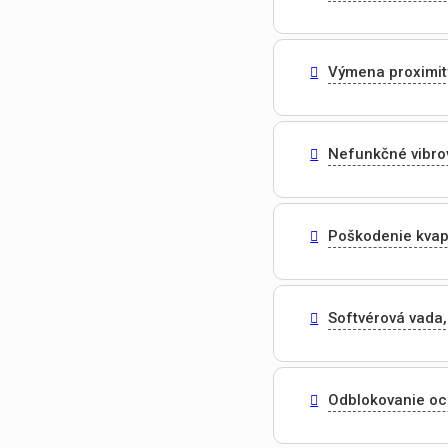
Výmena proximit
Nefunkčné vibro
Poškodenie kvap
Softvérová vada,
Odblokovanie o