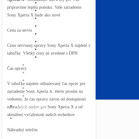
Televízory Panasonic
pripravíme lepšiu ponuku. Vaše zariadenie
Televízory Phillips
Sony Xperia X bude ako nové.
Televízory JVC
Televízory Sencor
Cena za servis
Televízory Grundig
Televízory Hisense
Cenu servisnej opravy Sony Xperia X nájdete v
Televízory Sharp
tabuľke. Všetky ceny sú uvedené s DPH
Televízory TCL
Servis Macbookov
Čas opravy
Servis tabletov
Servis počítačov
V tabuľke nájdete odhadovaný čas opráv pre
Servis notebookov
zariadenie Sony Xperia X. Berte prosím na
Servis robotických vysávačov
vedomie, že čas opravy závisí od dostupnosti
DIAGNOSTIKA
náhradných dielov pre Sony Xperia X a od
aktuálnej vyťaženosti našich technikov.
KONTAKT
Náhradný telefón
MENU
CLOSE