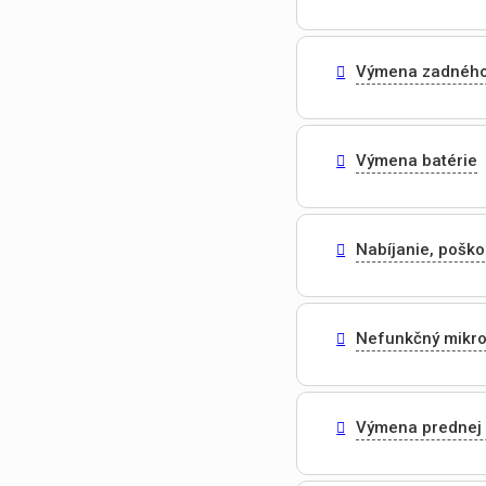
Výmena zadného
Výmena batérie
Nabíjanie, pošk
Nefunkčný mikr
Výmena prednej