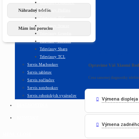
Televízory Panasonic
Náhradný telefón
Televízory Phillips
Televízory JVC
Televízory Sencor
Mám inú poruchu
Televízory Grundig
Televízory Hisense
Televízory Sharp
Opravy pre Xiaom
Televízory TCL
Servis Macbookov
Opravíme Váš Xiaomi Red
Servis tabletov
Cena samotnej diagnostiky telefónu
Servis počítačov
Servis notebookov
Servis robotických vysávačov
Výmena displeja 
DIAGNOSTIKA
KONTAKT
Výmena zadného
MENU
CLOSE