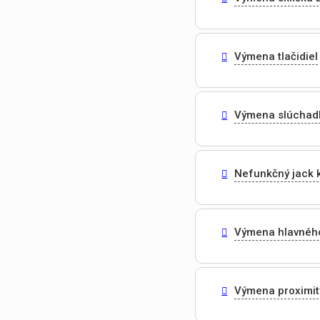
Výmena tlačidiel
Výmena slúchad
Nefunkčný jack 
Výmena hlavnéh
Výmena proximit