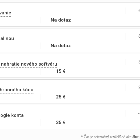
vanie
Na dotaz
alinou
Na dotaz
 nahratie nového softvéru
15 €
chranného kódu
25 €
ogle konta
35 €
* Čas je orientačný a záleží od aktuálne