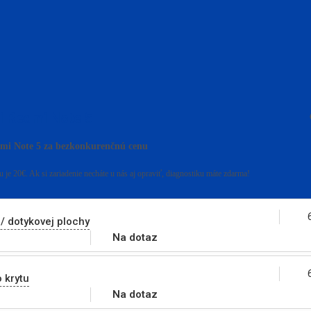
i Redmi Note 5
mi Note 5 za bezkonkurenčnú cenu
 je 20€. Ak si zariadenie necháte u nás aj opraviť, diagnostiku máte zdarma!
/ dotykovej plochy
Na dotaz
 krytu
Na dotaz