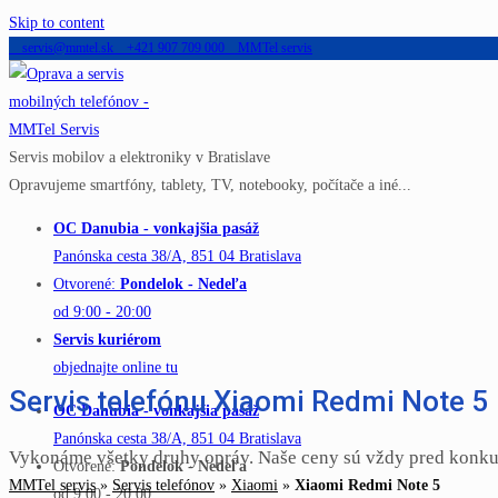
Skip to content
servis@mmtel.sk
+421 907 709 000
MMTel servis
Servis mobilov a elektroniky v Bratislave
Opravujeme smartfóny, tablety, TV, notebooky, počítače a iné...
OC Danubia - vonkajšia pasáž
Panónska cesta 38/A, 851 04 Bratislava
Otvorené:
Pondelok - Nedeľa
od 9:00 - 20:00
Servis kuriérom
objednajte online tu
Servis telefónu Xiaomi Redmi Note 5
OC Danubia - vonkajšia pasáž
Panónska cesta 38/A, 851 04 Bratislava
Vykonáme všetky druhy opráv. Naše ceny sú vždy pred konku
Otvorené:
Pondelok - Nedeľa
MMTel servis
»
Servis telefónov
»
Xiaomi
»
Xiaomi Redmi Note 5
od 9:00 - 20:00