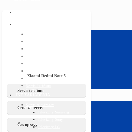
ÚVOD
SERVIS TELEFÓNOV
Apple iPhone
Text pre iphone
Samsung
Huawei
Xiaomi
Sony
Lenovo Moto
Xiaomi Redmi Note 5
Všetky značky
Servis kuriérom
Servis telefónu
INÉ ZARIADENIA
Servis televízorov
Cena za servis
Televízory Samsung
Televízory Sony
Čas opravy
Televízory LG