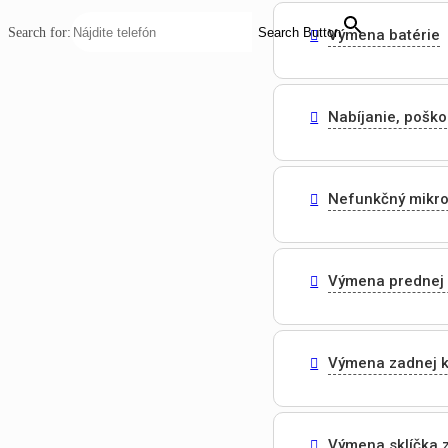
Search for:
Search Button
Výmena batérie
Nabíjanie, pošk
Nefunkčný mikr
Výmena prednej
Výmena zadnej 
Výmena sklíčka 