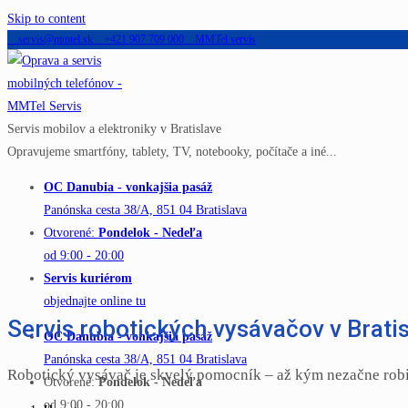
Skip to content
servis@mmtel.sk
+421 907 709 000
MMTel servis
Servis mobilov a elektroniky v Bratislave
Opravujeme smartfóny, tablety, TV, notebooky, počítače a iné...
OC Danubia - vonkajšia pasáž
Panónska cesta 38/A, 851 04 Bratislava
Otvorené:
Pondelok - Nedeľa
od 9:00 - 20:00
Servis kuriérom
objednajte online tu
Servis robotických vysávačov v Brati
OC Danubia - vonkajšia pasáž
Panónska cesta 38/A, 851 04 Bratislava
Robotický vysávač je skvelý pomocník – až kým nezačne robi
Otvorené:
Pondelok - Nedeľa
od 9:00 - 20:00