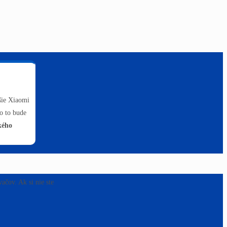
šie Xiaomi
o to bude
kého
ačov. Ak si nie ste