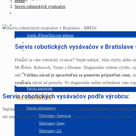
Home
>
Servis robotických vysávačov
ÚVOD
SERVIS TELEFÓNOV
Apple iPhone
Text pre iphone
Samsung
Servis robotických vysávačov v Bratislave
Huawei
Xiaomi
Pokazil sa vám robotický vysávač? Nejde nabíjať, hlási chyby alebo 
Sony
Mi Robot, Roborock, Viomi a Dreame. Diagnostiku riešime rýchlo, o
Lenovo Moto
stáť.
Väčšina závad je opraviteľná za pomerne prijateľnú cenu
, n
Všetky značky
vysávača
závisí od poruchy. Po diagnostike našim technikom vám vo
Servis kuriérom
Servis robotických vysávačov podľa výrobcu:
INÉ ZARIADENIA
Servis televízorov
Najčastejšie opravujeme robotické vysávače
Xiaomi Mi Robot Vacuum
,
Ro
Televízory Samsung
istí značkou alebo modelom, stačí poslať foto štítku alebo názov z aplikácie.
Televízory Sony
Televízory LG