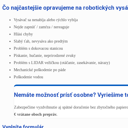
Čo najčastejšie opravujeme na robotických vys
Vysávač sa nenabíja alebo rýchlo vybíja
Nejde zapnúť / zamŕza / nereaguje
Hlási chyby
Slabý ťah, nevysáva ako predtým
Problém s dokovacou stanicou
Pískanie, hučanie, neprirodzené zvuky
Problém s LIDAR vežičkou (otáčanie, zasekávanie, nárazy)
Mechanické poškodenie po páde
Poškodenie vodou
Nemáte možnosť prísť osobne? Vyriešime to
Zabezpečíme vyzdvihnutie aj spätné doručenie bez zbytočného papierov
€ vrátane oboch prepráv.
Vyplníte formulár