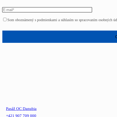
Som oboznámený s podmienkami a súhlasím so spracovaním osobných úda
Please
leave
this
field
empty.
Pasáž OC Danubia
+421 907 709 000