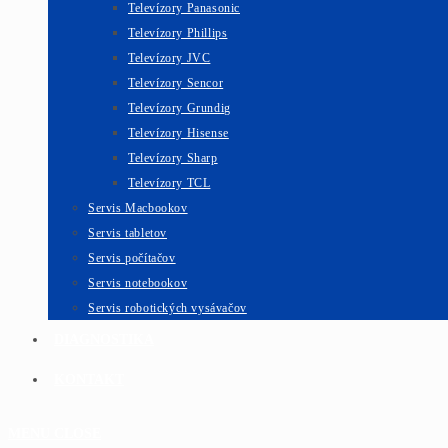
Televízory Panasonic
Televízory Phillips
Televízory JVC
Televízory Sencor
Televízory Grundig
Televízory Hisense
Televízory Sharp
Televízory TCL
Servis Macbookov
Servis tabletov
Servis počítačov
Servis notebookov
Servis robotických vysávačov
DIAGNOSTIKA
KONTAKT
MENU
CLOSE