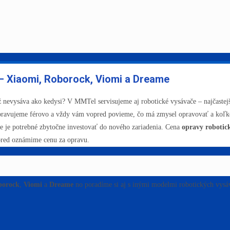
 – Xiaomi, Roborock, Viomi a Dreame
už nevysáva ako kedysi? V MMTel servisujeme aj robotické vysávače – najčastej
pravujeme férovo a vždy vám vopred povieme, čo má zmysel opravovať a koľk
ie je potrebné zbytočne investovať do nového zariadenia. Cena
opravy robotic
pred oznámime cenu za opravu.
borock
,
Viomi
a
Dreame
no poradíme si aj s inými modelmi robotických vysáv