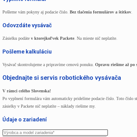
Pošleme vám pokyny aj podacie číslo.
Bez tlačenia formulárov a štítkov
.
Odovzdáte vysávač
Zásielku podáte
v ktorejkoľvek Packete
. Na mieste nič neplatíte.
Pošleme kalkuláciu
Vysávač skontrolujeme a pripravíme cenovú ponuku.
Opravu riešime až po 
Objednajte si servis robotického vysávača
V rámci celého Slovenska!
Po vyplnení formulára vám automaticky pridelíme podacie číslo. Toto číslo st
zásielky v Packete nič neplatíte – náklady riešime my.
Údaje o zariadení