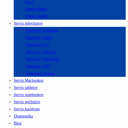
Sony
Lenovo Moto
Všetky značky
Servis televízorov
Televízory Samsung
Televízory Sony
Televízory LG
Televízory Phillips
Televízory Panasonic
Televízory JVC
Televízory Sencor
Servis Macbookov
Servis tabletov
Servis notebookov
Servis počítačov
Servis kuriérom
Diagnostika
Blog