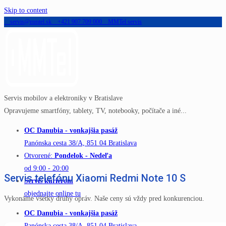
Skip to content
servis@mmtel.sk
+421 907 709 000
MMTel servis
Servis mobilov a elektroniky v Bratislave
Opravujeme smartfóny, tablety, TV, notebooky, počítače a iné...
OC Danubia - vonkajšia pasáž
Panónska cesta 38/A, 851 04 Bratislava
Otvorené:
Pondelok - Nedeľa
od 9:00 - 20:00
Servis telefónu Xiaomi Redmi Note 10 S
Servis kuriérom
objednajte online tu
Vykonáme všetky druhy opráv. Naše ceny sú vždy pred konkurenciou.
OC Danubia - vonkajšia pasáž
Panónska cesta 38/A, 851 04 Bratislava