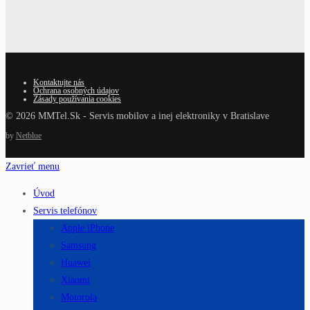
Kontaktujte nás
Ochrana osobných údajov
Zásady používania cookies
© 2026 MMTel.Sk - Servis mobilov a inej elektroniky v Bratislave
by
Netblue
Zavrieť menu
Úvod
Servis telefónov
Apple iPhone
Samsung
Huawei
Xiaomi
Motorola