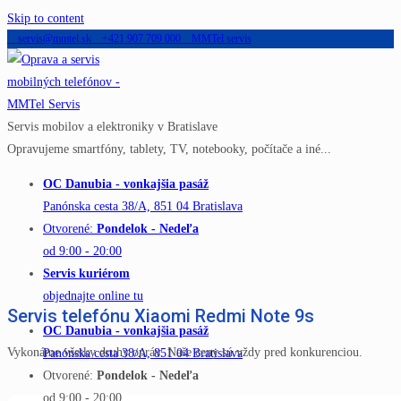
Skip to content
servis@mmtel.sk
+421 907 709 000
MMTel servis
Servis mobilov a elektroniky v Bratislave
Opravujeme smartfóny, tablety, TV, notebooky, počítače a iné...
OC Danubia - vonkajšia pasáž
Panónska cesta 38/A, 851 04 Bratislava
Otvorené:
Pondelok - Nedeľa
od 9:00 - 20:00
Servis kuriérom
objednajte online tu
Servis telefónu Xiaomi Redmi Note 9s
OC Danubia - vonkajšia pasáž
Vykonáme všetky druhy opráv. Naše ceny sú vždy pred konkurenciou.
Panónska cesta 38/A, 851 04 Bratislava
Otvorené:
Pondelok - Nedeľa
od 9:00 - 20:00