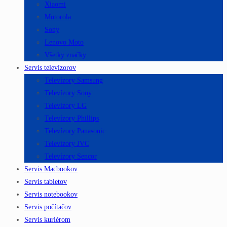
Xiaomi
Motorola
Sony
Lenovo Moto
Všetky značky
Servis televízorov
Televízory Samsung
Televízory Sony
Televízory LG
Televízory Phillips
Televízory Panasonic
Televízory JVC
Televízory Sencor
Servis Macbookov
Servis tabletov
Servis notebookov
Servis počítačov
Servis kuriérom