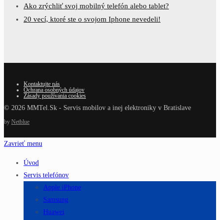
Ako zrýchliť svoj mobilný telefón alebo tablet?
20 vecí, ktoré ste o svojom Iphone nevedeli!
Kontaktujte nás
Ochrana osobných údajov
Zásady používania cookies
© 2026 MMTel.Sk - Servis mobilov a inej elektroniky v Bratislave
by
Netblue
Zavrieť menu
Úvod
Servis telefónov
Apple iPhone
Samsung
Huawei