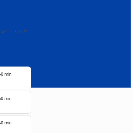
Čas*
Cena**
60 min.
60 min.
60 min.