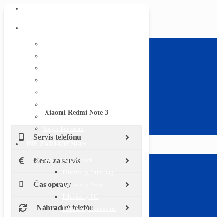
ÚVOD
SERVIS TELEFÓNOV
Apple iPhone
Text pre iphone
Samsung
Huawei
Xiaomi
Sony
Lenovo Moto
Xiaomi Redmi Note 3
Všetky značky
Servis kuriérom
Servis telefónu
INÉ ZARIADENIA
Cena za servis
Servis televízorov
Televízory Samsung
Čas opravy
Televízory Sony
Televízory LG
Náhradný telefón
Televízory Panasonic