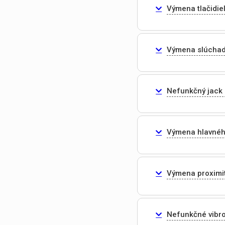
Výmena tlačidie
Výmena slúchad
Nefunkčný jack
Výmena hlavnéh
Výmena proximi
Nefunkčné vibr