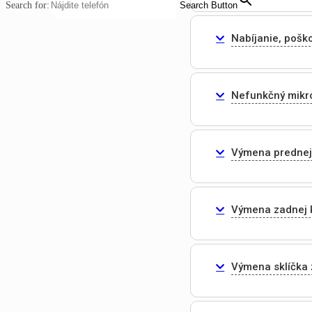
Search for:
Search Button
Nabíjanie, pošk
Nefunkčný mikr
Výmena prednej
Výmena zadnej 
Výmena sklíčka