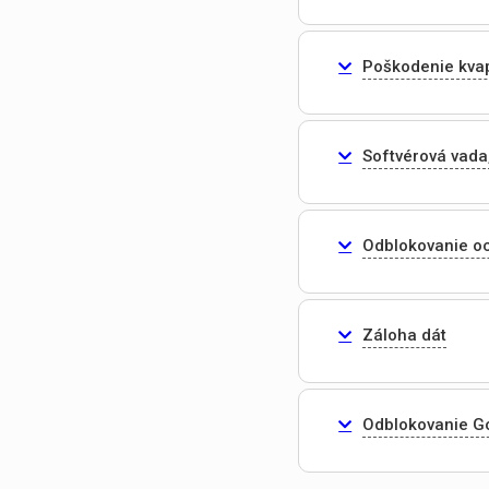
Poškodenie kva
Softvérová vada
Odblokovanie o
Záloha dát
Odblokovanie G