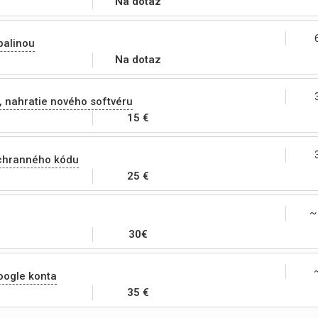
Na dotaz
palinou
Na dotaz
, nahratie nového softvéru
15 €
chranného kódu
25 €
~
30€
oogle konta
35 €