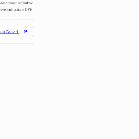
j dostupnosti technikov
 uvedené vrátane DPH
dmi Note 4