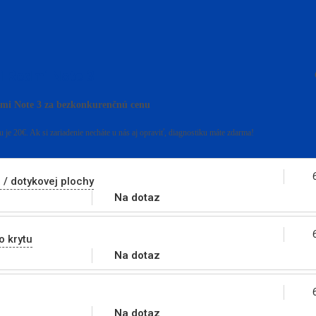
i Redmi Note 3
mi Note 3 za bezkonkurenčnú cenu
 je 20€. Ak si zariadenie necháte u nás aj opraviť, diagnostiku máte zdarma!
 / dotykovej plochy
Na dotaz
 krytu
Na dotaz
Na dotaz