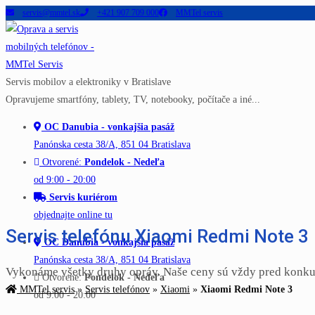
servis@mmtel.sk
+421 907 709 000
MMTel servis
Skip
to
content
Servis mobilov a elektroniky v Bratislave
Opravujeme smartfóny, tablety, TV, notebooky, počítače a iné...
OC Danubia - vonkajšia pasáž
Panónska cesta 38/A, 851 04 Bratislava
Otvorené:
Pondelok - Nedeľa
od 9:00 - 20:00
Servis kuriérom
objednajte online tu
Servis telefónu Xiaomi Redmi Note 3
OC Danubia - vonkajšia pasáž
Panónska cesta 38/A, 851 04 Bratislava
Vykonáme všetky druhy opráv. Naše ceny sú vždy pred konku
Otvorené:
Pondelok - Nedeľa
MMTel servis
»
Servis telefónov
»
Xiaomi
»
Xiaomi Redmi Note 3
od 9:00 - 20:00