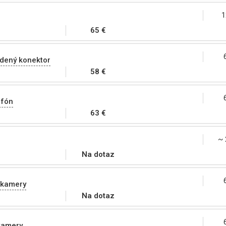
1
65 €
odený konektor
58 €
ofón
63 €
~ 
Na dotaz
 kamery
Na dotaz
kamery