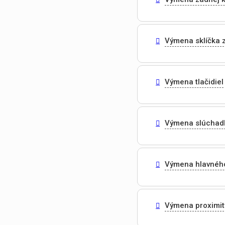
Výmena sklíčka 
Výmena tlačidiel
Výmena slúchad
Výmena hlavnéh
Výmena proximit