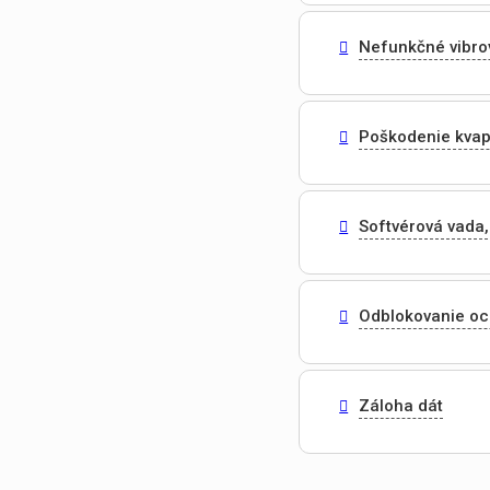
Nefunkčné vibro
Poškodenie kvap
Softvérová vada,
Odblokovanie o
Záloha dát