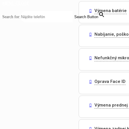
MENU
CLOSE
Výmena batérie
Search for:
Search Button
Nabíjanie, pošk
Nefunkčný mikr
Oprava Face ID
Výmena prednej
Výmena zadnej 