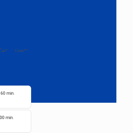
Čas*
Cena**
 60 min.
00 min.