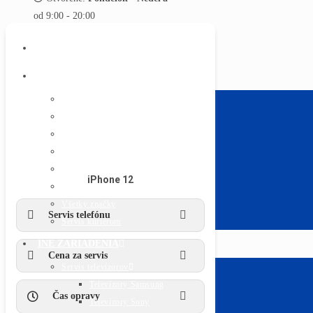
od 9:00 - 20:00
ÚVOD
SERVIS TELEFÓNOV
Apple iPhone
Text pre iphone
Samsung
Huawei
Xiaomi
Sony
iPhone 12
Lenovo Moto
Všetky značky
Servis telefónu
Servis kuriérom
INÉ ZARIADENIA
Cena za servis
Servis televízorov
Televízory Samsung
Čas opravy
Televízory Sony