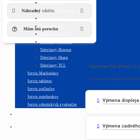
Televízory LG
Náhradný telefón
Televízory Panasonic
Televízory Phillips
Televízory JVC
Mám inú poruchu
Televízory Sencor
Televízory Grundig
Televízory Hisense
Opravy pre iPhon
Televízory Sharp
Televízory TCL
Opravíme Váš iPhone 12 
Servis Macbookov
Cena samotnej diagnostiky telefónu
Servis tabletov
Servis počítačov
Servis notebookov
Výmena displeja 
Servis robotických vysávačov
DIAGNOSTIKA
Výmena zadného
KONTAKT