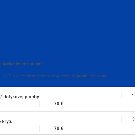
e 12
za bezkonkurenčnú cenu
 je 20€. Ak si zariadenie necháte u nás aj opraviť, diagnostiku máte zdarma!
~
/ dotykovej plochy
70 €
3
 krytu
70 €