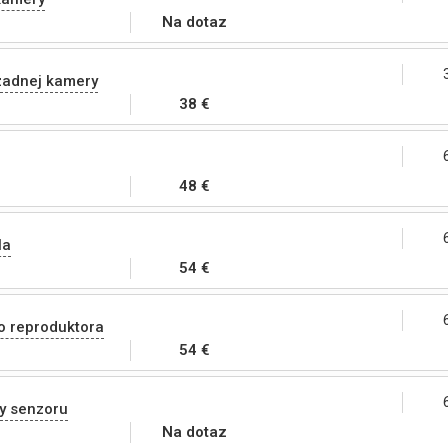
Na dotaz
zadnej kamery
38 €
48 €
la
54 €
o reproduktora
54 €
y senzoru
Na dotaz