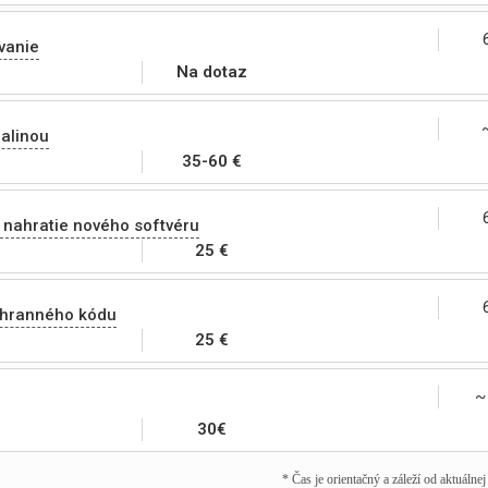
vanie
Na dotaz
alinou
35-60 €
 nahratie nového softvéru
25 €
chranného kódu
25 €
~
30€
* Čas je orientačný a záleží od aktuálne