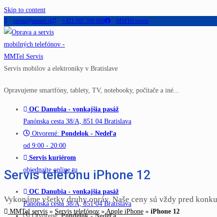
Skip to content
servis@mmtel.sk
+421 907 709 000
MMTel servis
Servis mobilov a elektroniky v Bratislave
Opravujeme smartfóny, tablety, TV, notebooky, počítače a iné...
OC Danubia - vonkajšia pasáž
Panónska cesta 38/A, 851 04 Bratislava
Otvorené:
Pondelok - Nedeľa
od 9:00 - 20:00
Servis kuriérom
objednajte online tu
Servis telefónu iPhone 12
OC Danubia - vonkajšia pasáž
Vykonáme všetky druhy opráv. Naše ceny sú vždy pred konku
Panónska cesta 38/A, 851 04 Bratislava
MMTel servis
»
Servis telefónov
»
Apple iPhone
»
iPhone 12
Otvorené:
Pondelok - Nedeľa