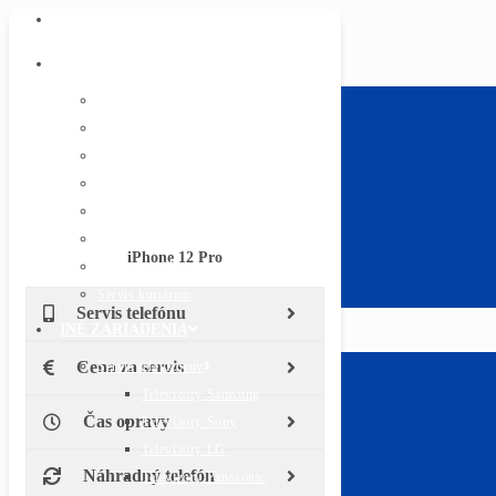
ÚVOD
SERVIS TELEFÓNOV
Apple iPhone
Text pre iphone
Samsung
Huawei
Xiaomi
Sony
Lenovo Moto
iPhone 12 Pro
Všetky značky
Servis kuriérom
Servis telefónu
INÉ ZARIADENIA
Cena za servis
Servis televízorov
Televízory Samsung
Čas opravy
Televízory Sony
Televízory LG
Náhradný telefón
Televízory Panasonic