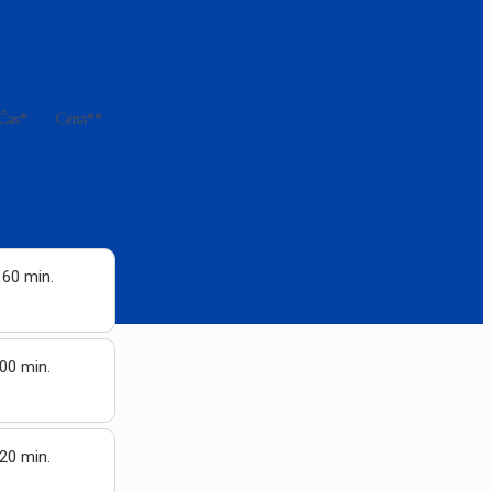
Čas*
Cena**
 60 min.
00 min.
20 min.