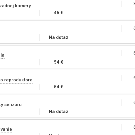
 zadnej kamery
45 €
l
Na dotaz
la
54 €
o reproduktora
54 €
ty senzoru
Na dotaz
ovanie