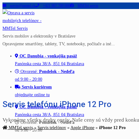
servis@mmtel.sk
+421 907 709 000
MMTel servis
Skip
to
content
Servis mobilov a elektroniky v Bratislave
Opravujeme smartfóny, tablety, TV, notebooky, počítače a iné...
OC Danubia - vonkajšia pasáž
Panónska cesta 38/A, 851 04 Bratislava
Otvorené:
Pondelok - Nedeľa
od 9:00 - 20:00
Servis kuriérom
objednajte online tu
Servis telefónu iPhone 12 Pro
OC Danubia - vonkajšia pasáž
Panónska cesta 38/A, 851 04 Bratislava
Vykonáme všetky druhy opráv. Naše ceny sú vždy pred konku
Otvorené:
Pondelok - Nedeľa
MMTel servis
»
Servis telefónov
»
Apple iPhone
»
iPhone 12 Pro
od 9:00 - 20:00