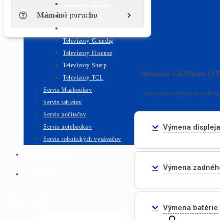
Televízory Phillips
Mám inú poruchu
Televízory JVC
Televízory Sencor
Televízory Grundig
Opravy pre iPhon
Televízory Hisense
Televízory Sharp
Opravíme Váš iPhone 12 P
Televízory TCL
Servis Macbookov
Cena samotnej diagnostiky telefónu
Servis tabletov
Servis počítačov
Výmena displeja
Servis notebookov
Servis robotických vysávačov
DIAGNOSTIKA
Výmena zadného
KONTAKT
MENU
CLOSE
Výmena batérie