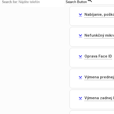
Search for:
Search Button
Nabíjanie, pošk
Nefunkčný mikr
Oprava Face ID
Výmena prednej
Výmena zadnej 