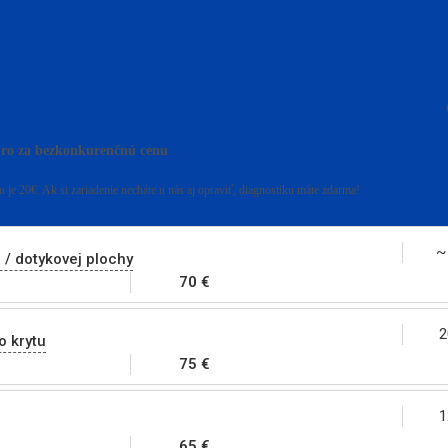
e 12 Pro
ro za bezkonkurenčnú cenu
 je 20€. Ak si zariadenie necháte u nás aj opraviť, diagnostiku máte zdarma!
~
 / dotykovej plochy
70 €
2
 krytu
75 €
1
65 €