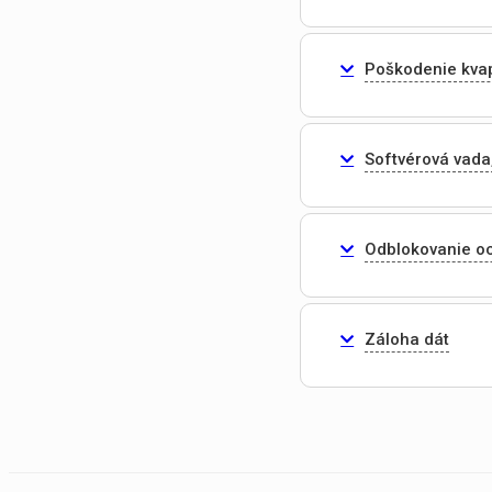
Poškodenie kva
Softvérová vada
Odblokovanie o
Záloha dát