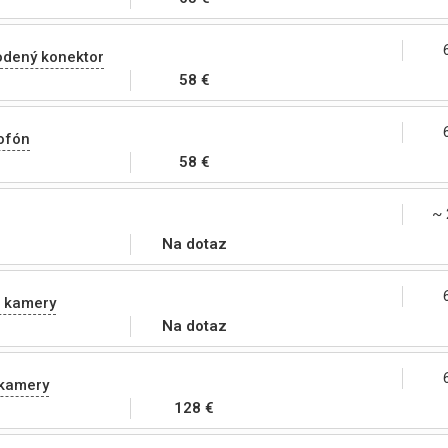
odený konektor
58 €
ofón
58 €
~ 
Na dotaz
 kamery
Na dotaz
kamery
128 €