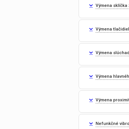
Výmena sklíčka
Výmena tlačidie
Výmena slúchad
Výmena hlavnéh
Výmena proximi
Nefunkčné vibr