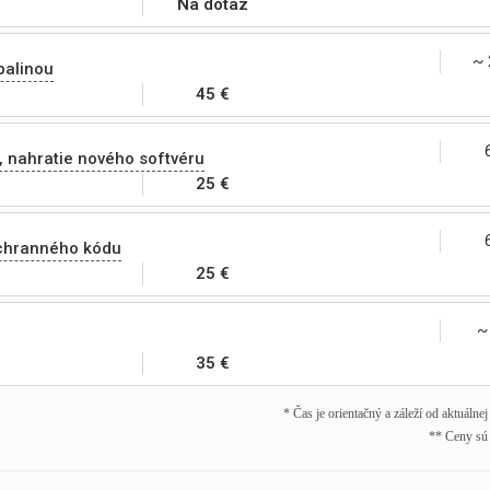
Na dotaz
~ 
palinou
45 €
, nahratie nového softvéru
25 €
chranného kódu
25 €
~
35 €
* Čas je orientačný a záleží od aktuálne
** Ceny sú