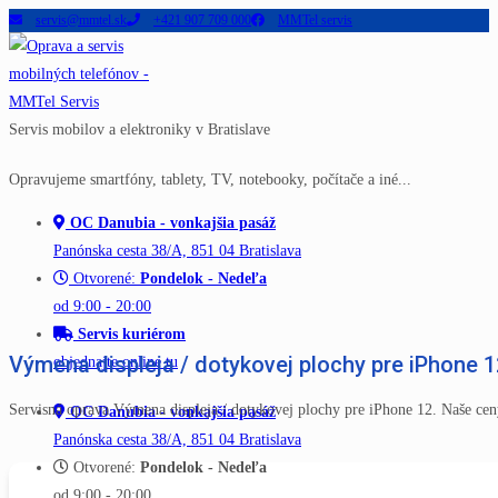
servis@mmtel.sk
+421 907 709 000
MMTel servis
Skip
to
content
Servis mobilov a elektroniky v Bratislave
Opravujeme smartfóny, tablety, TV, notebooky, počítače a iné...
OC Danubia - vonkajšia pasáž
Panónska cesta 38/A, 851 04 Bratislava
Otvorené:
Pondelok - Nedeľa
od 9:00 - 20:00
Servis kuriérom
Výmena displeja / dotykovej plochy pre iPhone 1
objednajte online tu
Servisná oprava Výmena displeja / dotykovej plochy pre iPhone 12. Naše ce
OC Danubia - vonkajšia pasáž
Panónska cesta 38/A, 851 04 Bratislava
Otvorené:
Pondelok - Nedeľa
od 9:00 - 20:00