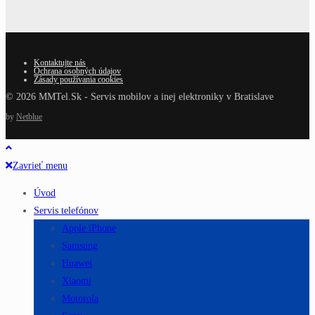
Kontaktujte nás
Ochrana osobných údajov
Zásady používania cookies
© 2026 MMTel.Sk - Servis mobilov a inej elektroniky v Bratislave
by
Netblue
Zavrieť menu
Úvod
Servis telefónov
Apple iPhone
Samsung
Huawei
Xiaomi
Motorola