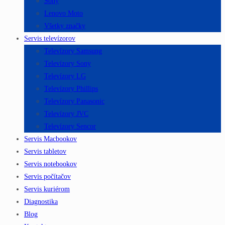
Sony
Lenovo Moto
Všetky značky
Servis televízorov
Televízory Samsung
Televízory Sony
Televízory LG
Televízory Phillips
Televízory Panasonic
Televízory JVC
Televízory Sencor
Servis Macbookov
Servis tabletov
Servis notebookov
Servis počítačov
Servis kuriérom
Diagnostika
Blog