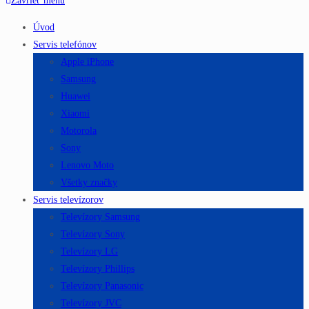
Zavrieť menu
Úvod
Servis telefónov
Apple iPhone
Samsung
Huawei
Xiaomi
Motorola
Sony
Lenovo Moto
Všetky značky
Servis televízorov
Televízory Samsung
Televízory Sony
Televízory LG
Televízory Phillips
Televízory Panasonic
Televízory JVC