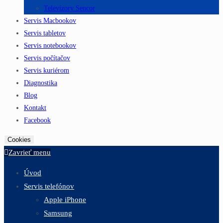
Televízory Sencor
Servis Macbookov
Servis tabletov
Servis notebookov
Servis počítačov
Servis kuriérom
Diagnostika
Blog
Kontakt
Facebook
Cookies
Zavrieť menu
Úvod
Servis telefónov
Apple iPhone
Samsung