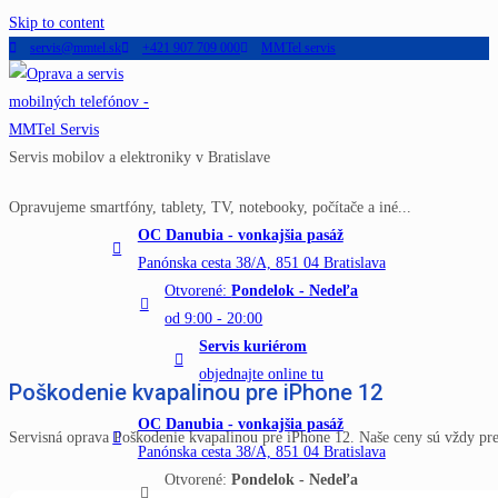
Skip to content
servis@mmtel.sk
+421 907 709 000
MMTel servis
Servis mobilov a elektroniky v Bratislave
Opravujeme smartfóny, tablety, TV, notebooky, počítače a iné...
OC Danubia - vonkajšia pasáž
Panónska cesta 38/A, 851 04 Bratislava
Otvorené:
Pondelok - Nedeľa
od 9:00 - 20:00
Servis kuriérom
objednajte online tu
Poškodenie kvapalinou pre iPhone 12
OC Danubia - vonkajšia pasáž
Servisná oprava Poškodenie kvapalinou pre iPhone 12. Naše ceny sú vždy pr
Panónska cesta 38/A, 851 04 Bratislava
Otvorené:
Pondelok - Nedeľa