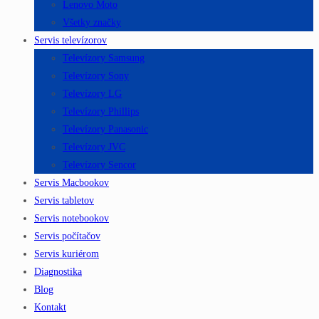
Lenovo Moto
Všetky značky
Servis televízorov
Televízory Samsung
Televízory Sony
Televízory LG
Televízory Phillips
Televízory Panasonic
Televízory JVC
Televízory Sencor
Servis Macbookov
Servis tabletov
Servis notebookov
Servis počítačov
Servis kuriérom
Diagnostika
Blog
Kontakt