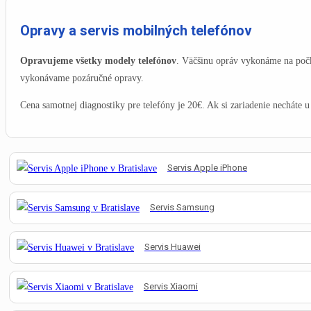
od 9:00 - 20:00
Opravy a servis mobilných telefónov
MENU
CLOSE
Opravujeme všetky modely telefónov
. Väčšinu opráv vykonáme na počk
vykonávame pozáručné opravy.
Search for:
Search Button
Cena samotnej diagnostiky pre telefóny je 20€. Ak si zariadenie necháte u
Servis
Apple iPhone
Servis
Samsung
Servis
Huawei
Servis
Xiaomi