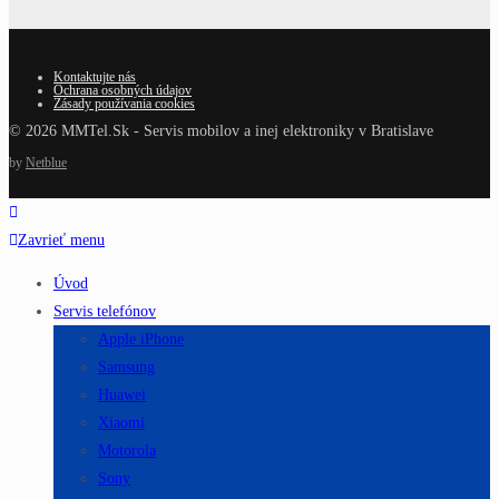
Kontaktujte nás
Ochrana osobných údajov
Zásady používania cookies
© 2026 MMTel.Sk - Servis mobilov a inej elektroniky v Bratislave
by
Netblue
Zavrieť menu
Úvod
Servis telefónov
Apple iPhone
Samsung
Huawei
Xiaomi
Motorola
Sony