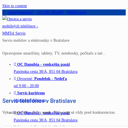
Skip to content
servis@mmtel.sk
+421 907 709 000
MMTel servis
Servis mobilov a elektroniky v Bratislave
Opravujeme smartfóny, tablety, TV, notebooky, počítače a iné...
OC Danubia - vonkajšia pasáž
Panónska cesta 38/A, 851 04 Bratislava
Otvorené:
Pondelok - Nedeľa
od 9:00 - 20:00
Servis kuriérom
Servis telefónov v Bratislave
objednajte online tu
Vykonáme všetky druhy opráv. Naše ceny sú vždy pred konkurenciou.
OC Danubia - vonkajšia pasáž
Panónska cesta 38/A, 851 04 Bratislava
Otvorené:
Pondelok - Nedeľa