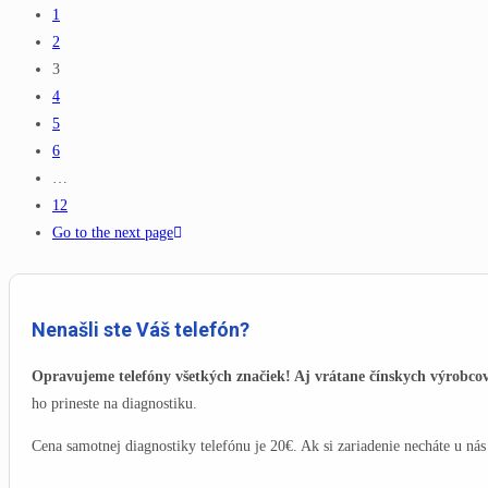
1
2
3
4
5
6
…
12
Go to the next page
Nenašli ste Váš telefón?
Opravujeme telefóny všetkých značiek! Aj vrátane čínskych výrobco
ho prineste na diagnostiku.
Cena samotnej diagnostiky telefónu je 20€. Ak si zariadenie necháte u nás