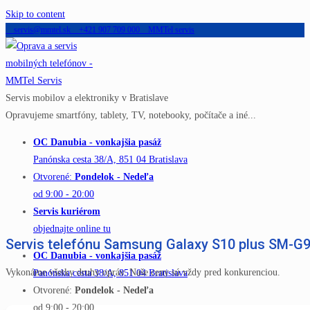
Skip to content
servis@mmtel.sk
+421 907 709 000
MMTel servis
Servis mobilov a elektroniky v Bratislave
Opravujeme smartfóny, tablety, TV, notebooky, počítače a iné...
OC Danubia - vonkajšia pasáž
Panónska cesta 38/A, 851 04 Bratislava
Otvorené:
Pondelok - Nedeľa
od 9:00 - 20:00
Servis kuriérom
objednajte online tu
Servis telefónu Samsung Galaxy S10 plus SM-G
OC Danubia - vonkajšia pasáž
Vykonáme všetky druhy opráv. Naše ceny sú vždy pred konkurenciou.
Panónska cesta 38/A, 851 04 Bratislava
Otvorené:
Pondelok - Nedeľa
od 9:00 - 20:00