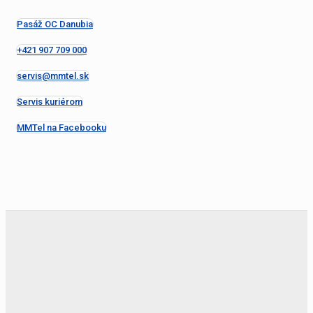
Pasáž OC Danubia
+421 907 709 000
servis@mmtel.sk
Servis kuriérom
MMTel na Facebooku