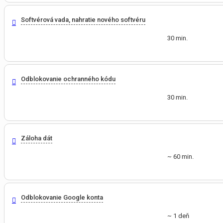
Softvérová vada, nahratie nového softvéru
30 min.
Odblokovanie ochranného kódu
30 min.
Záloha dát
~ 60 min.
Odblokovanie Google konta
~ 1 deň