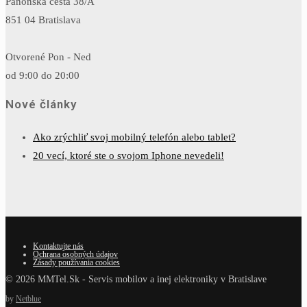
Panónska cesta 38/A
851 04 Bratislava
Otvorené Pon - Ned
od 9:00 do 20:00
Nové články
Ako zrýchliť svoj mobilný telefón alebo tablet?
20 vecí, ktoré ste o svojom Iphone nevedeli!
Kontaktujte nás
Ochrana osobných údajov
Zásady používania cookies
© 2026 MMTel.Sk - Servis mobilov a inej elektroniky v Bratislave
by
Netblue