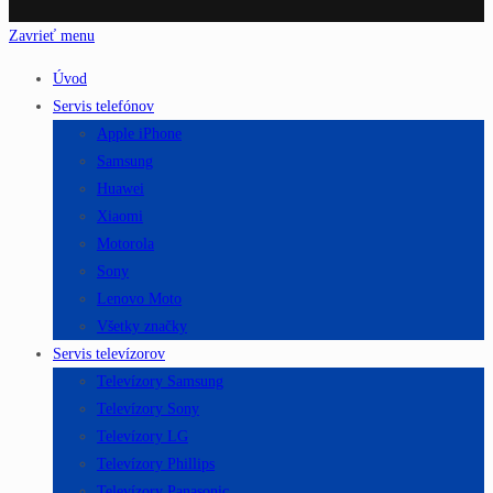
Zavrieť menu
Úvod
Servis telefónov
Apple iPhone
Samsung
Huawei
Xiaomi
Motorola
Sony
Lenovo Moto
Všetky značky
Servis televízorov
Televízory Samsung
Televízory Sony
Televízory LG
Televízory Phillips
Televízory Panasonic