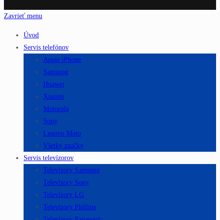
Zavrieť menu
Úvod
Servis telefónov
Apple iPhone
Samsung
Huawei
Xiaomi
Motorola
Sony
Lenovo Moto
Všetky značky
Servis televízorov
Televízory Samsung
Televízory Sony
Televízory LG
Televízory Phillips
Televízory Panasonic