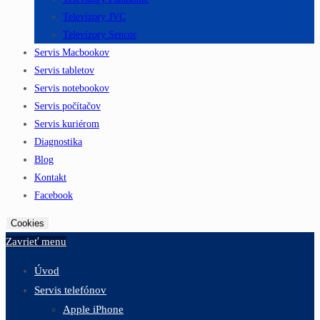
Televízory JVC
Televízory Sencor
Servis Macbookov
Servis tabletov
Servis notebookov
Servis počítačov
Servis kuriérom
Diagnostika
Blog
Kontakt
Facebook
Cookies
Zavrieť menu
Úvod
Servis telefónov
Apple iPhone