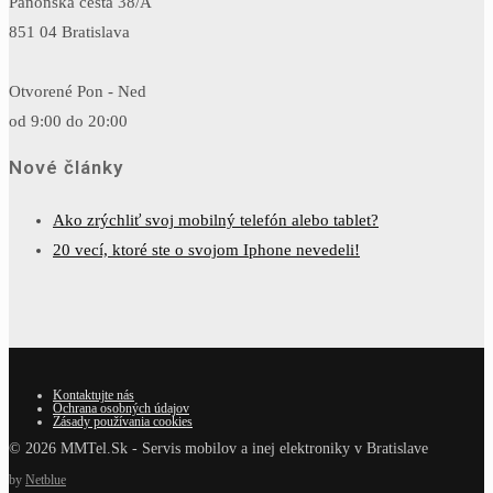
Panónska cesta 38/A
851 04 Bratislava
Otvorené Pon - Ned
od 9:00 do 20:00
Nové články
Ako zrýchliť svoj mobilný telefón alebo tablet?
20 vecí, ktoré ste o svojom Iphone nevedeli!
Kontaktujte nás
Ochrana osobných údajov
Zásady používania cookies
© 2026 MMTel.Sk - Servis mobilov a inej elektroniky v Bratislave
by
Netblue