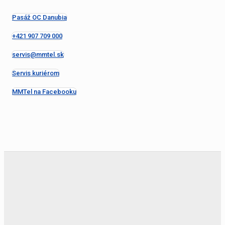
Pasáž OC Danubia
+421 907 709 000
servis@mmtel.sk
Servis kuriérom
MMTel na Facebooku