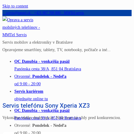
Skip to content
servis@mmtel.sk
+421 907 709 000
MMTel servis
Servis mobilov a elektroniky v Bratislave
Opravujeme smartfóny, tablety, TV, notebooky, počítače a iné...
OC Danubia - vonkajšia pasáž
Panónska cesta 38/A, 851 04 Bratislava
Otvorené:
Pondelok - Nedeľa
od 9:00 - 20:00
Servis kuriérom
objednajte online tu
Servis telefónu Sony Xperia XZ3
OC Danubia - vonkajšia pasáž
Vykonáme všetky druhy opráv. Naše ceny sú vždy pred konkurenciou.
Panónska cesta 38/A, 851 04 Bratislava
Otvorené:
Pondelok - Nedeľa
od 9:00 - 20:00