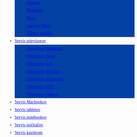
Xiaomi
Motorola
Sony
Lenovo Moto
Všetky značky
Servis televízorov
Televízory Samsung
Televízory Sony
Televízory LG
Televízory Phillips
Televízory Panasonic
Televízory JVC
Televízory Sencor
Servis Macbookov
Servis tabletov
Servis notebookov
Servis počítačov
Servis kuriérom