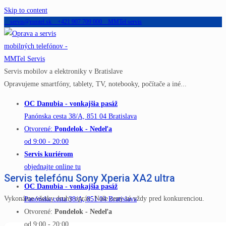
Skip to content
servis@mmtel.sk
+421 907 709 000
MMTel servis
Servis mobilov a elektroniky v Bratislave
Opravujeme smartfóny, tablety, TV, notebooky, počítače a iné...
OC Danubia - vonkajšia pasáž
Panónska cesta 38/A, 851 04 Bratislava
Otvorené:
Pondelok - Nedeľa
od 9:00 - 20:00
Servis kuriérom
objednajte online tu
Servis telefónu Sony Xperia XA2 ultra
OC Danubia - vonkajšia pasáž
Vykonáme všetky druhy opráv. Naše ceny sú vždy pred konkurenciou.
Panónska cesta 38/A, 851 04 Bratislava
Otvorené:
Pondelok - Nedeľa
od 9:00 - 20:00