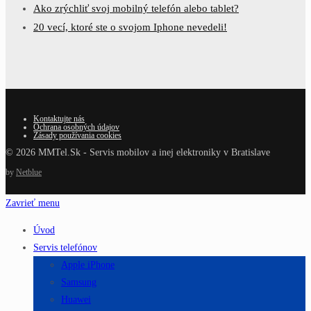
Ako zrýchliť svoj mobilný telefón alebo tablet?
20 vecí, ktoré ste o svojom Iphone nevedeli!
Kontaktujte nás
Ochrana osobných údajov
Zásady používania cookies
© 2026 MMTel.Sk - Servis mobilov a inej elektroniky v Bratislave
by
Netblue
Zavrieť menu
Úvod
Servis telefónov
Apple iPhone
Samsung
Huawei