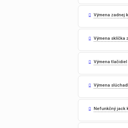
Výmena zadnej 
Výmena sklíčka 
Výmena tlačidiel
Výmena slúchad
Nefunkčný jack 