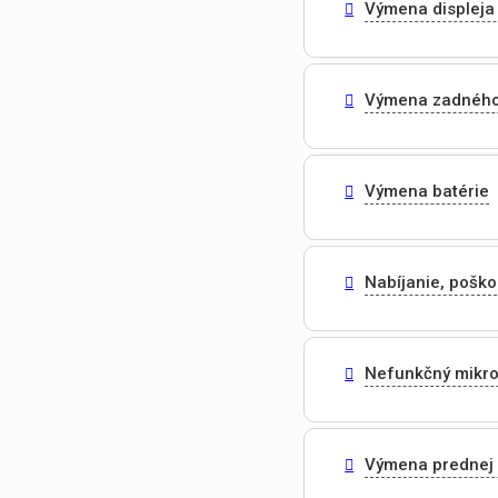
Výmena displeja 
Výmena zadného
Výmena batérie
Nabíjanie, pošk
Nefunkčný mikr
Výmena prednej