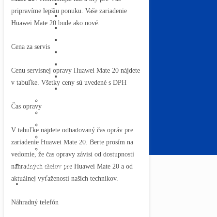
Televízory Panasonic
pripravíme lepšiu ponuku. Vaše zariadenie
Televízory Phillips
Huawei Mate 20 bude ako nové.
Televízory JVC
Televízory Sencor
Cena za servis
Televízory Grundig
Televízory Hisense
Cenu servisnej opravy Huawei Mate 20 nájdete
Televízory Sharp
v tabuľke. Všetky ceny sú uvedené s DPH
Televízory TCL
Servis Macbookov
Čas opravy
Servis tabletov
Servis počítačov
V tabuľke nájdete odhadovaný čas opráv pre
Servis notebookov
zariadenie Huawei Mate 20. Berte prosím na
Servis robotických vysávačov
vedomie, že čas opravy závisí od dostupnosti
DIAGNOSTIKA
náhradných dielov pre Huawei Mate 20 a od
aktuálnej vyťaženosti našich technikov.
KONTAKT
Náhradný telefón
MENU
CLOSE