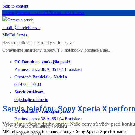
Skip to content
servis@mmtel.sk
+421 907 709 000
MMTel servis
Servis mobilov a elektroniky v Bratislave
Opravujeme smartfóny, tablety, TV, notebooky, počítače a iné...
OC Danubia - vonkajšia pasáž
Panónska cesta 38/A, 851 04 Bratislava
Otvorené:
Pondelok - Nedeľa
od 9:00 - 20:00
Servis kuriérom
objednajte online tu
Servis telefónu Sony Xperia X perfo
OC Danubia - vonkajšia pasáž
Panónska cesta 38/A, 851 04 Bratislava
Vykonáme všetky druhy opráv. Naše ceny sú vždy pred konku
Otvorené:
Pondelok - Nedeľa
MMTel servis
»
Servis telefónov
»
Sony
»
Sony Xperia X performance
od 9:00 - 20:00