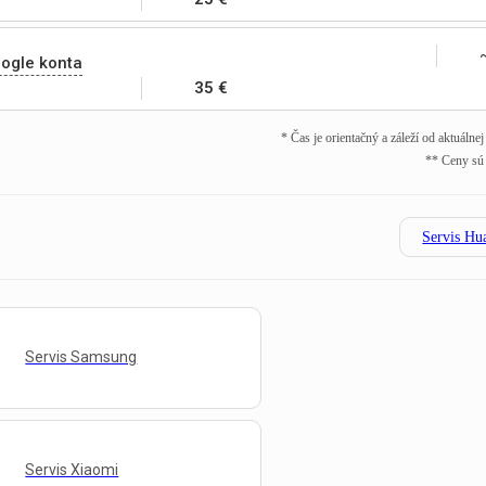
ogle konta
35 €
* Čas je orientačný a záleží od aktuálne
** Ceny sú
Servis Hu
Servis Samsung
Servis Xiaomi