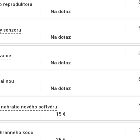
o reproduktora
Na dotaz
y senzoru
Na dotaz
vanie
Na dotaz
alinou
Na dotaz
 nahratie nového softvéru
15 €
chranného kódu
25 €