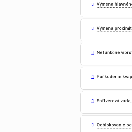
Výmena hlavnéh
Výmena proximit
Nefunkčné vibro
Poškodenie kvap
Softvérová vada,
Odblokovanie o