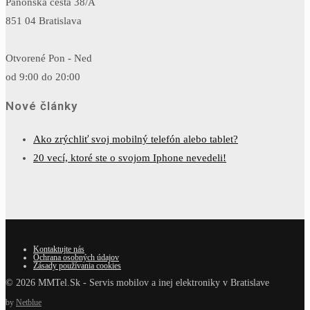
Panónska cesta 38/A
851 04 Bratislava
Otvorené Pon - Ned
od 9:00 do 20:00
Nové články
Ako zrýchliť svoj mobilný telefón alebo tablet?
20 vecí, ktoré ste o svojom Iphone nevedeli!
Kontaktujte nás
Ochrana osobných údajov
Zásady používania cookies
© 2026 MMTel.Sk - Servis mobilov a inej elektroniky v Bratislave
by
Netblue