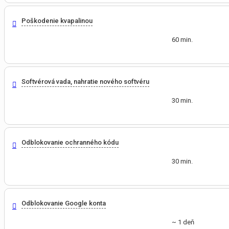
Poškodenie kvapalinou
60 min.
Softvérová vada, nahratie nového softvéru
30 min.
Odblokovanie ochranného kódu
30 min.
Odblokovanie Google konta
~ 1 deň