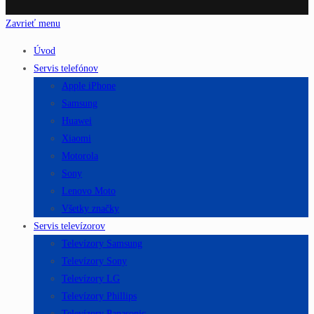
Zavrieť menu
Úvod
Servis telefónov
Apple iPhone
Samsung
Huawei
Xiaomi
Motorola
Sony
Lenovo Moto
Všetky značky
Servis televízorov
Televízory Samsung
Televízory Sony
Televízory LG
Televízory Phillips
Televízory Panasonic