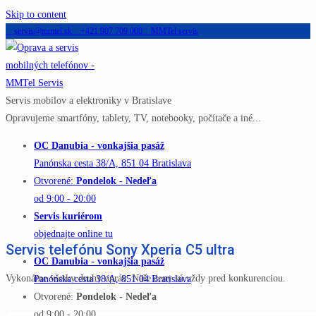
Skip to content
servis@mmtel.sk
+421 907 709 000
MMTel servis
Servis mobilov a elektroniky v Bratislave
Opravujeme smartfóny, tablety, TV, notebooky, počítače a iné...
OC Danubia - vonkajšia pasáž
Panónska cesta 38/A, 851 04 Bratislava
Otvorené:
Pondelok - Nedeľa
od 9:00 - 20:00
Servis kuriérom
objednajte online tu
Servis telefónu Sony Xperia C5 ultra
OC Danubia - vonkajšia pasáž
Vykonáme všetky druhy opráv. Naše ceny sú vždy pred konkurenciou.
Panónska cesta 38/A, 851 04 Bratislava
Otvorené:
Pondelok - Nedeľa
od 9:00 - 20:00