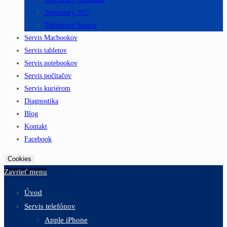
Televízory JVC
Televízory Sencor
Servis Macbookov
Servis tabletov
Servis notebookov
Servis počítačov
Servis kuriérom
Diagnostika
Blog
Kontakt
Facebook
Cookies
Zavrieť menu
Úvod
Servis telefónov
Apple iPhone