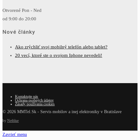
Otvorené Pon - Ned
od 9:00 do 20:00
Nové články
Ako zrýchliť svoj mobilný telefón alebo tablet?
20 vecí, ktoré ste o svojom Iphone nevedeli!
Kontaktujte nás
Ochrana osobných údajov
Zásady používania cookies
© 2026 MMTel.Sk - Servis mobilov a inej elektroniky v Bratislave
by
Netblue
Zavrieť menu