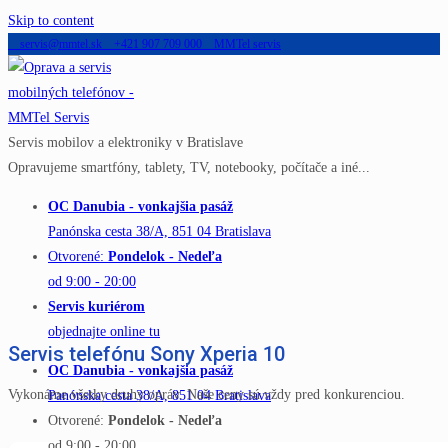
Skip to content
servis@mmtel.sk
+421 907 709 000
MMTel servis
Servis mobilov a elektroniky v Bratislave
Opravujeme smartfóny, tablety, TV, notebooky, počítače a iné...
OC Danubia - vonkajšia pasáž
Panónska cesta 38/A, 851 04 Bratislava
Otvorené:
Pondelok - Nedeľa
od 9:00 - 20:00
Servis kuriérom
objednajte online tu
Servis telefónu Sony Xperia 10
OC Danubia - vonkajšia pasáž
Vykonáme všetky druhy opráv. Naše ceny sú vždy pred konkurenciou.
Panónska cesta 38/A, 851 04 Bratislava
Otvorené:
Pondelok - Nedeľa
od 9:00 - 20:00