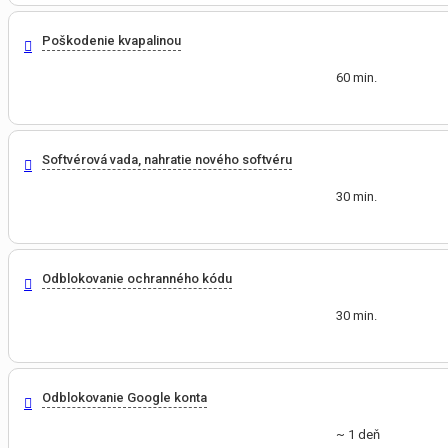
Poškodenie kvapalinou
60 min.
Softvérová vada, nahratie nového softvéru
30 min.
Odblokovanie ochranného kódu
30 min.
Odblokovanie Google konta
~ 1 deň