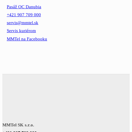
Pasáž OC Danubia
+421 907 709 000
servis@mmtel.sk
Servis kuriérom
MMTel na Facebooku
MMTel SK s.r.o.