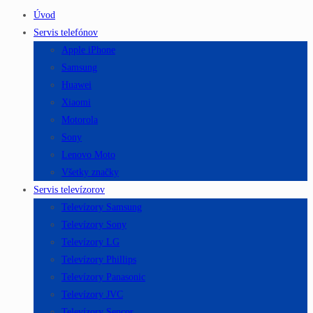
Úvod
Servis telefónov
Apple iPhone
Samsung
Huawei
Xiaomi
Motorola
Sony
Lenovo Moto
Všetky značky
Servis televízorov
Televízory Samsung
Televízory Sony
Televízory LG
Televízory Phillips
Televízory Panasonic
Televízory JVC
Televízory Sencor