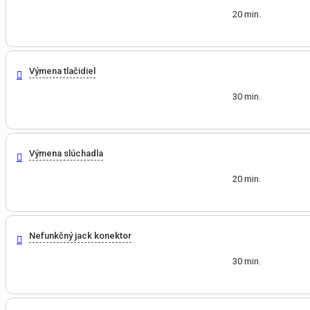
20 min.
Výmena tlačidiel
30 min.
Výmena slúchadla
20 min.
Nefunkčný jack konektor
30 min.