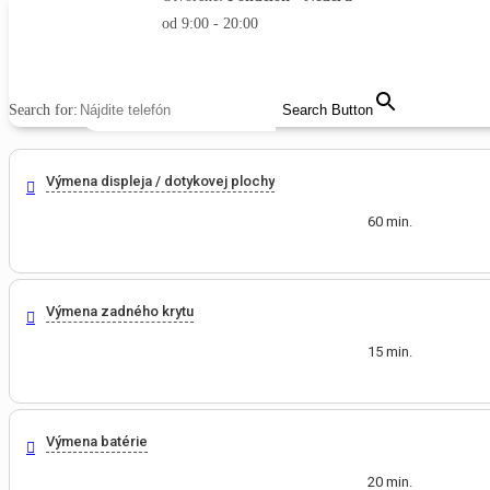
od 9:00 - 20:00
MENU
CLOSE
Search for:
Search Button
Výmena displeja / dotykovej plochy
60 min.
Výmena zadného krytu
15 min.
Výmena batérie
20 min.