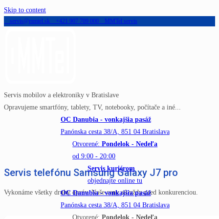
Skip to content
servis@mmtel.sk
+421 907 709 000
MMTel servis
Servis mobilov a elektroniky v Bratislave
Opravujeme smartfóny, tablety, TV, notebooky, počítače a iné...
OC Danubia - vonkajšia pasáž
Panónska cesta 38/A, 851 04 Bratislava
Otvorené:
Pondelok - Nedeľa
od 9:00 - 20:00
Servis kuriérom
Servis telefónu Samsung Galaxy J7 pro
objednajte online tu
Vykonáme všetky druhy opráv. Naše ceny sú vždy pred konkurenciou.
OC Danubia - vonkajšia pasáž
Panónska cesta 38/A, 851 04 Bratislava
Otvorené:
Pondelok - Nedeľa