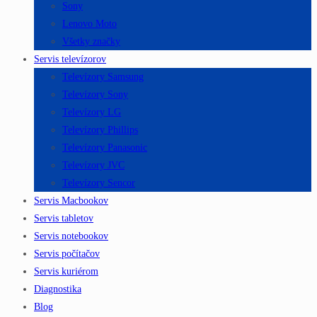
Sony
Lenovo Moto
Všetky značky
Servis televízorov
Televízory Samsung
Televízory Sony
Televízory LG
Televízory Phillips
Televízory Panasonic
Televízory JVC
Televízory Sencor
Servis Macbookov
Servis tabletov
Servis notebookov
Servis počítačov
Servis kuriérom
Diagnostika
Blog