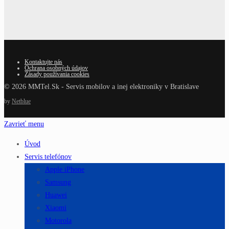
Kontaktujte nás
Ochrana osobných údajov
Zásady používania cookies
© 2026 MMTel.Sk - Servis mobilov a inej elektroniky v Bratislave
by
Netblue
Zavrieť menu
Úvod
Servis telefónov
Apple iPhone
Samsung
Huawei
Xiaomi
Motorola