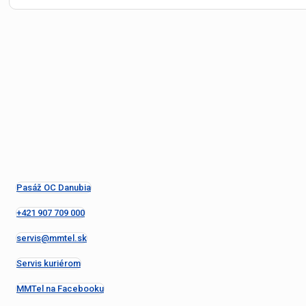
Pasáž OC Danubia
+421 907 709 000
servis@mmtel.sk
Servis kuriérom
MMTel na Facebooku