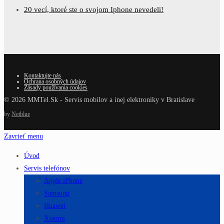
20 vecí, ktoré ste o svojom Iphone nevedeli!
Kontaktujte nás
Ochrana osobných údajov
Zásady používania cookies
© 2026 MMTel.Sk - Servis mobilov a inej elektroniky v Bratislave
by
Netblue
Zavrieť menu
Úvod
Servis telefónov
Apple iPhone
Samsung
Huawei
Xiaomi