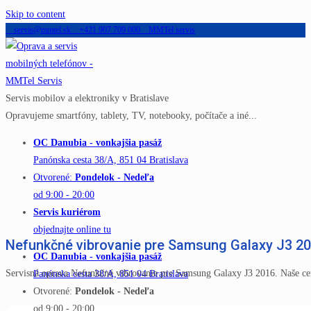
Skip to content
servis@mmtel.sk
+421 907 709 000
MMTel servis
Servis mobilov a elektroniky v Bratislave
Opravujeme smartfóny, tablety, TV, notebooky, počítače a iné...
OC Danubia - vonkajšia pasáž
Panónska cesta 38/A, 851 04 Bratislava
Otvorené:
Pondelok - Nedeľa
od 9:00 - 20:00
Servis kuriérom
objednajte online tu
Nefunkčné vibrovanie pre Samsung Galaxy J3 2
OC Danubia - vonkajšia pasáž
Servisná oprava Nefunkčné vibrovanie pre Samsung Galaxy J3 2016. Naše ce
Panónska cesta 38/A, 851 04 Bratislava
Otvorené:
Pondelok - Nedeľa
od 9:00 - 20:00