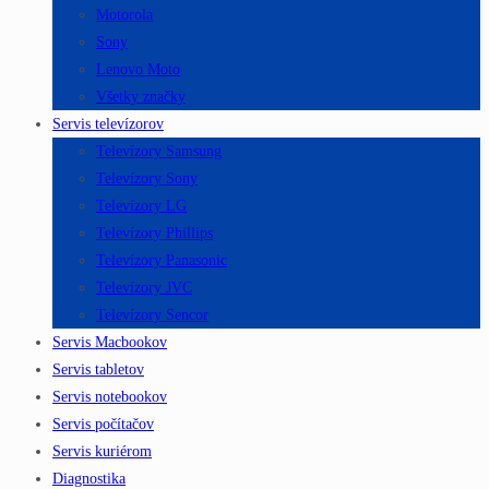
Motorola
Sony
Lenovo Moto
Všetky značky
Servis televízorov
Televízory Samsung
Televízory Sony
Televízory LG
Televízory Phillips
Televízory Panasonic
Televízory JVC
Televízory Sencor
Servis Macbookov
Servis tabletov
Servis notebookov
Servis počítačov
Servis kuriérom
Diagnostika