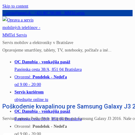
Skip to content
servis@mmtel.sk
+421 907 709 000
MMTel servis
Servis mobilov a elektroniky v Bratislave
Opravujeme smartfóny, tablety, TV, notebooky, počítače a iné...
OC Danubia - vonkajšia pasáž
Panónska cesta 38/A, 851 04 Bratislava
Otvorené:
Pondelok - Nedeľa
od 9:00 - 20:00
Servis kuriérom
objednajte online tu
Poškodenie kvapalinou pre Samsung Galaxy J3 
OC Danubia - vonkajšia pasáž
Servisná oprava Poškodenie kvapalinou pre Samsung Galaxy J3 2016. Naše c
Panónska cesta 38/A, 851 04 Bratislava
Otvorené:
Pondelok - Nedeľa
od 9:00 - 20:00