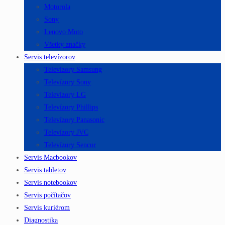
Motorola
Sony
Lenovo Moto
Všetky značky
Servis televízorov
Televízory Samsung
Televízory Sony
Televízory LG
Televízory Phillips
Televízory Panasonic
Televízory JVC
Televízory Sencor
Servis Macbookov
Servis tabletov
Servis notebookov
Servis počítačov
Servis kuriérom
Diagnostika