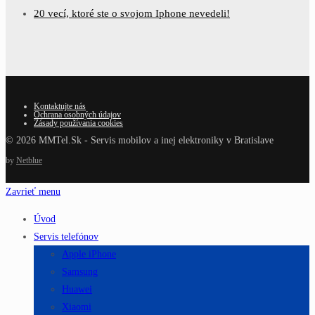
20 vecí, ktoré ste o svojom Iphone nevedeli!
Kontaktujte nás
Ochrana osobných údajov
Zásady používania cookies
© 2026 MMTel.Sk - Servis mobilov a inej elektroniky v Bratislave
by
Netblue
Zavrieť menu
Úvod
Servis telefónov
Apple iPhone
Samsung
Huawei
Xiaomi