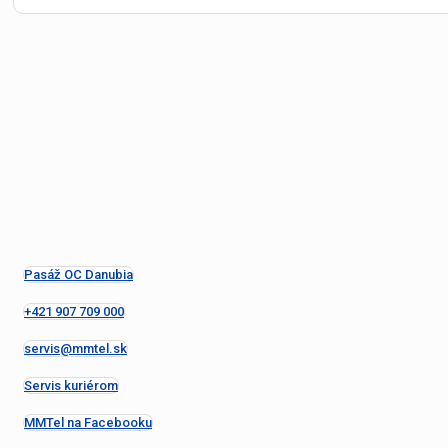
Pasáž OC Danubia
+421 907 709 000
servis@mmtel.sk
Servis kuriérom
MMTel na Facebooku