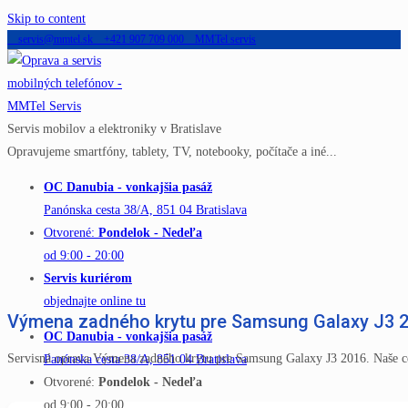
Skip to content
servis@mmtel.sk
+421 907 709 000
MMTel servis
Servis mobilov a elektroniky v Bratislave
Opravujeme smartfóny, tablety, TV, notebooky, počítače a iné...
OC Danubia - vonkajšia pasáž
Panónska cesta 38/A, 851 04 Bratislava
Otvorené:
Pondelok - Nedeľa
od 9:00 - 20:00
Servis kuriérom
objednajte online tu
Výmena zadného krytu pre Samsung Galaxy J3 
OC Danubia - vonkajšia pasáž
Servisná oprava Výmena zadného krytu pre Samsung Galaxy J3 2016. Naše c
Panónska cesta 38/A, 851 04 Bratislava
Otvorené:
Pondelok - Nedeľa
od 9:00 - 20:00