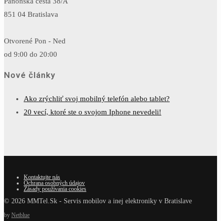
Panónska cesta 38/A
851 04 Bratislava
Otvorené Pon - Ned
od 9:00 do 20:00
Nové články
Ako zrýchliť svoj mobilný telefón alebo tablet?
20 vecí, ktoré ste o svojom Iphone nevedeli!
Kontaktujte nás
Ochrana osobných údajov
Zásady používania cookies
© 2026 MMTel.Sk - Servis mobilov a inej elektroniky v Bratislave
by
Netblue