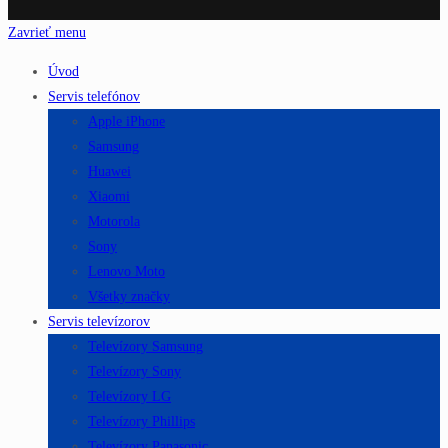
Zavrieť menu
Úvod
Servis telefónov
Apple iPhone
Samsung
Huawei
Xiaomi
Motorola
Sony
Lenovo Moto
Všetky značky
Servis televízorov
Televízory Samsung
Televízory Sony
Televízory LG
Televízory Phillips
Televízory Panasonic