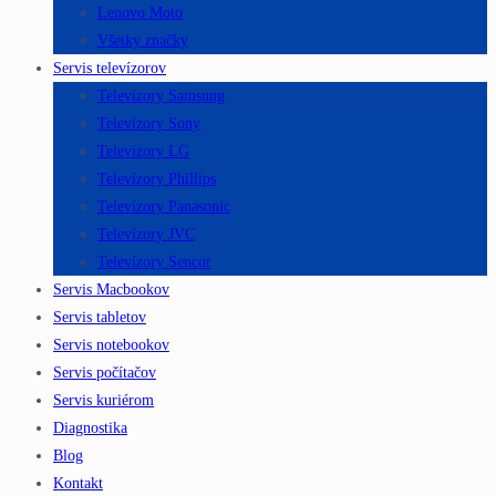
Lenovo Moto
Všetky značky
Servis televízorov
Televízory Samsung
Televízory Sony
Televízory LG
Televízory Phillips
Televízory Panasonic
Televízory JVC
Televízory Sencor
Servis Macbookov
Servis tabletov
Servis notebookov
Servis počítačov
Servis kuriérom
Diagnostika
Blog
Kontakt