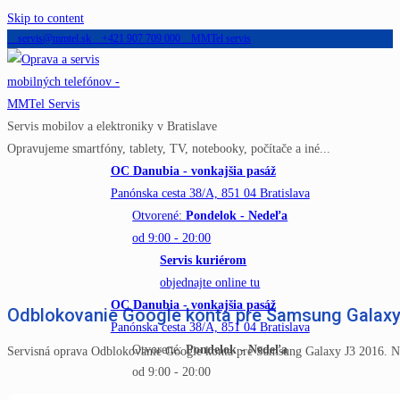
Skip to content
servis@mmtel.sk
+421 907 709 000
MMTel servis
Servis mobilov a elektroniky v Bratislave
Opravujeme smartfóny, tablety, TV, notebooky, počítače a iné...
OC Danubia - vonkajšia pasáž
Panónska cesta 38/A, 851 04 Bratislava
Otvorené:
Pondelok - Nedeľa
od 9:00 - 20:00
Servis kuriérom
objednajte online tu
OC Danubia - vonkajšia pasáž
Odblokovanie Google konta pre Samsung Galaxy
Panónska cesta 38/A, 851 04 Bratislava
Otvorené:
Pondelok - Nedeľa
Servisná oprava Odblokovanie Google konta pre Samsung Galaxy J3 2016. N
od 9:00 - 20:00