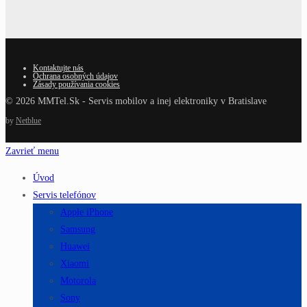
Kontaktujte nás
Ochrana osobných údajov
Zásady používania cookies
© 2026 MMTel.Sk - Servis mobilov a inej elektroniky v Bratislave
by
Netblue
Zavrieť menu
Úvod
Servis telefónov
Apple iPhone
Samsung
Huawei
Xiaomi
Motorola
Sony