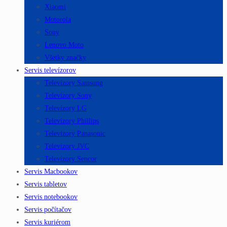
Xiaomi
Motorola
Sony
Lenovo Moto
Všetky značky
Servis televízorov
Televízory Samsung
Televízory Sony
Televízory LG
Televízory Phillips
Televízory Panasonic
Televízory JVC
Televízory Sencor
Servis Macbookov
Servis tabletov
Servis notebookov
Servis počítačov
Servis kuriérom