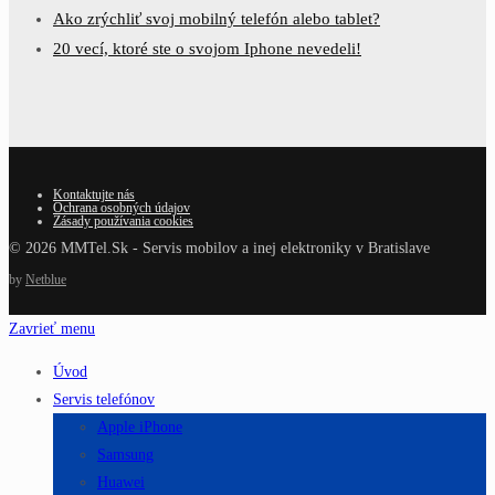
Ako zrýchliť svoj mobilný telefón alebo tablet?
20 vecí, ktoré ste o svojom Iphone nevedeli!
Kontaktujte nás
Ochrana osobných údajov
Zásady používania cookies
© 2026 MMTel.Sk - Servis mobilov a inej elektroniky v Bratislave
by
Netblue
Zavrieť menu
Úvod
Servis telefónov
Apple iPhone
Samsung
Huawei