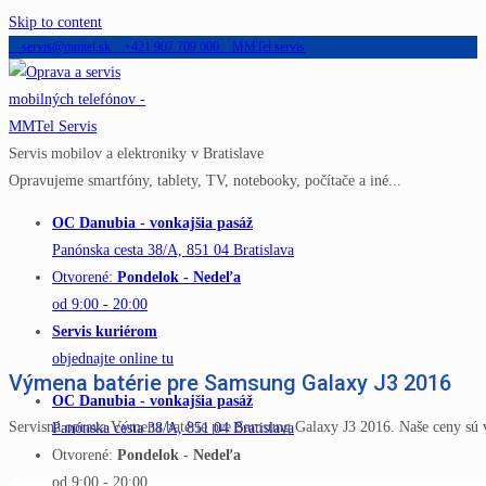
Skip to content
servis@mmtel.sk
+421 907 709 000
MMTel servis
Servis mobilov a elektroniky v Bratislave
Opravujeme smartfóny, tablety, TV, notebooky, počítače a iné...
OC Danubia - vonkajšia pasáž
Panónska cesta 38/A, 851 04 Bratislava
Otvorené:
Pondelok - Nedeľa
od 9:00 - 20:00
Servis kuriérom
objednajte online tu
Výmena batérie pre Samsung Galaxy J3 2016
OC Danubia - vonkajšia pasáž
Servisná oprava Výmena batérie pre Samsung Galaxy J3 2016. Naše ceny sú 
Panónska cesta 38/A, 851 04 Bratislava
Otvorené:
Pondelok - Nedeľa
od 9:00 - 20:00