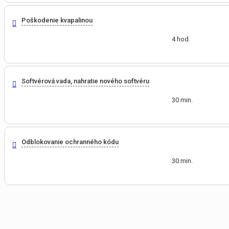
Poškodenie kvapalinou
4 hod.
Softvérová vada, nahratie nového softvéru
30 min.
Odblokovanie ochranného kódu
30 min.