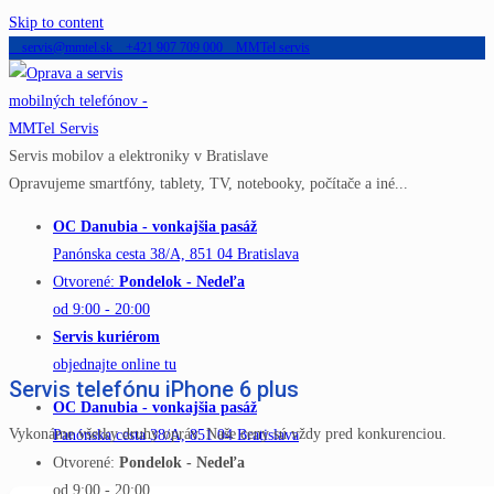
Skip to content
servis@mmtel.sk
+421 907 709 000
MMTel servis
Servis mobilov a elektroniky v Bratislave
Opravujeme smartfóny, tablety, TV, notebooky, počítače a iné...
OC Danubia - vonkajšia pasáž
Panónska cesta 38/A, 851 04 Bratislava
Otvorené:
Pondelok - Nedeľa
od 9:00 - 20:00
Servis kuriérom
objednajte online tu
Servis telefónu iPhone 6 plus
OC Danubia - vonkajšia pasáž
Vykonáme všetky druhy opráv. Naše ceny sú vždy pred konkurenciou.
Panónska cesta 38/A, 851 04 Bratislava
Otvorené:
Pondelok - Nedeľa
od 9:00 - 20:00