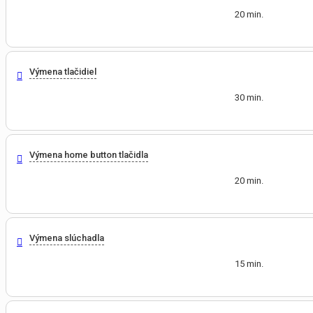
20 min.
Výmena tlačidiel
30 min.
Výmena home button tlačidla
20 min.
Výmena slúchadla
15 min.