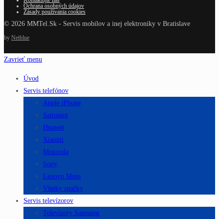
Kontaktujte nás
Ochrana osobných údajov
Zásady používania cookies
© 2026 MMTel.Sk - Servis mobilov a inej elektroniky v Bratislave
by
Netblue
Zavrieť menu
Úvod
Servis telefónov
Apple iPhone
Samsung
Huawei
Xiaomi
Motorola
Sony
Lenovo Moto
Všetky značky
Servis televízorov
Televízory Samsung