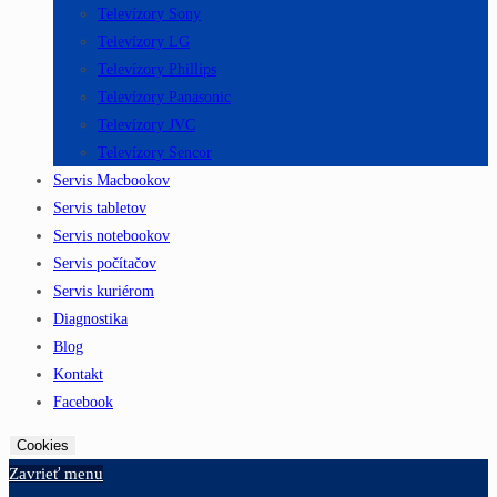
Televízory Sony
Televízory LG
Televízory Phillips
Televízory Panasonic
Televízory JVC
Televízory Sencor
Servis Macbookov
Servis tabletov
Servis notebookov
Servis počítačov
Servis kuriérom
Diagnostika
Blog
Kontakt
Facebook
Cookies
Zavrieť menu