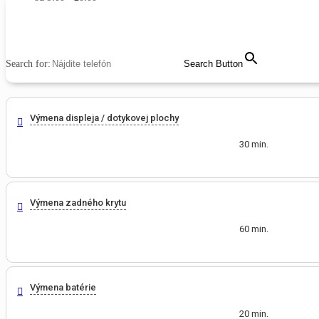
MENU
CLOSE
Search for:
Search Button
Výmena displeja / dotykovej plochy
30 min.
Výmena zadného krytu
60 min.
Výmena batérie
20 min.