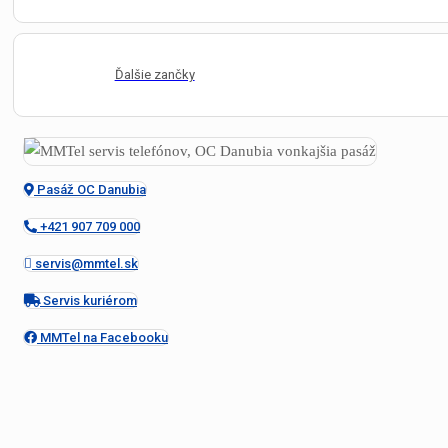
Ďalšie zančky
Pasáž OC Danubia
+421 907 709 000
servis@mmtel.sk
Servis kuriérom
MMTel na Facebooku