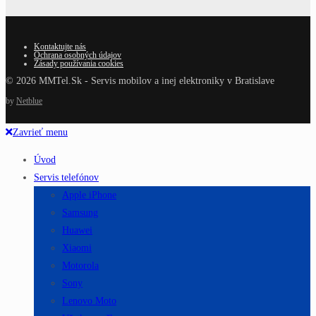
Kontaktujte nás
Ochrana osobných údajov
Zásady používania cookies
© 2026 MMTel.Sk - Servis mobilov a inej elektroniky v Bratislave
by
Netblue
Zavrieť menu
Úvod
Servis telefónov
Apple iPhone
Samsung
Huawei
Xiaomi
Motorola
Sony
Lenovo Moto