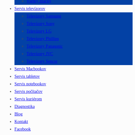
Všetky značky
Servis televízorov
Televízory Samsung
Televízory Sony
Televízory LG
Televízory Phillips
Televízory Panasonic
Televízory JVC
Televízory Sencor
Servis Macbookov
Servis tabletov
Servis notebookov
Servis počítačov
Servis kuriérom
Diagnostika
Blog
Kontakt
Facebook