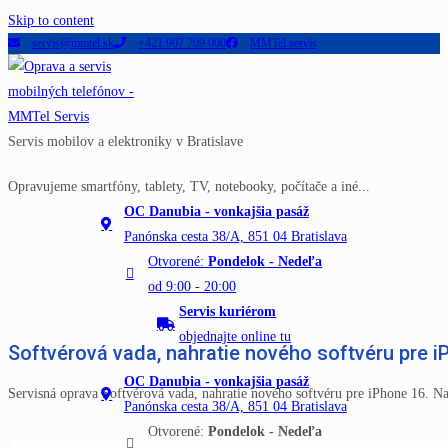
Skip to content
servis@mmtel.sk
+421 907 709 000
MMTel servis
Servis mobilov a elektroniky v Bratislave
Opravujeme smartfóny, tablety, TV, notebooky, počítače a iné...
OC Danubia - vonkajšia pasáž
Panónska cesta 38/A, 851 04 Bratislava
Otvorené:
Pondelok - Nedeľa
od 9:00 - 20:00
Servis kuriérom
objednajte online tu
Softvérová vada, nahratie nového softvéru pre i
OC Danubia - vonkajšia pasáž
Servisná oprava Softvérová vada, nahratie nového softvéru pre iPhone 16. N
Panónska cesta 38/A, 851 04 Bratislava
Otvorené:
Pondelok - Nedeľa