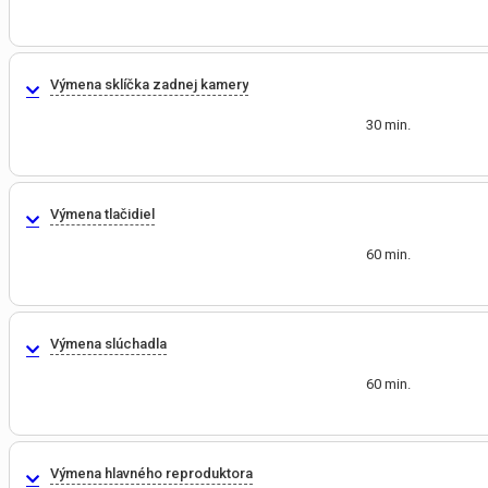
Výmena sklíčka zadnej kamery
30 min.
Výmena tlačidiel
60 min.
Výmena slúchadla
60 min.
Výmena hlavného reproduktora