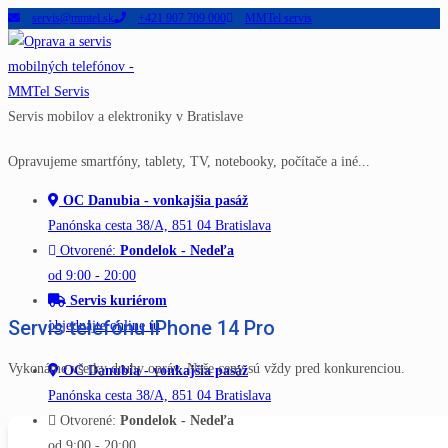
servis@mmtel.sk
+421 907 709 000
MMTel servis
Skip
to
content
Servis mobilov a elektroniky v Bratislave
Opravujeme smartfóny, tablety, TV, notebooky, počítače a iné...
OC Danubia - vonkajšia pasáž
Panónska cesta 38/A, 851 04 Bratislava
Otvorené:
Pondelok - Nedeľa
od 9:00 - 20:00
Servis kuriérom
Servis telefónu iPhone 14 Pro
objednajte online tu
Vykonáme všetky druhy opráv. Naše ceny sú vždy pred konkurenciou.
OC Danubia - vonkajšia pasáž
Panónska cesta 38/A, 851 04 Bratislava
Otvorené:
Pondelok - Nedeľa
od 9:00 - 20:00