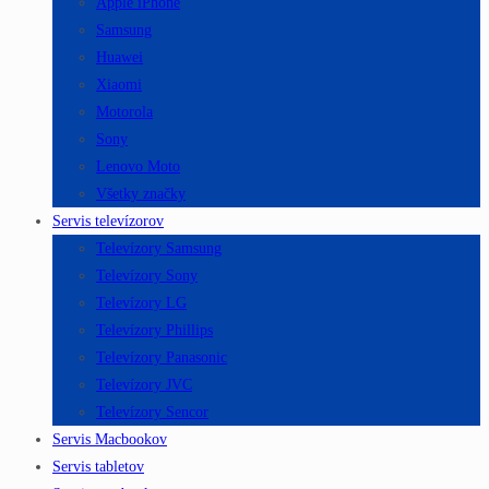
Apple iPhone
Samsung
Huawei
Xiaomi
Motorola
Sony
Lenovo Moto
Všetky značky
Servis televízorov
Televízory Samsung
Televízory Sony
Televízory LG
Televízory Phillips
Televízory Panasonic
Televízory JVC
Televízory Sencor
Servis Macbookov
Servis tabletov