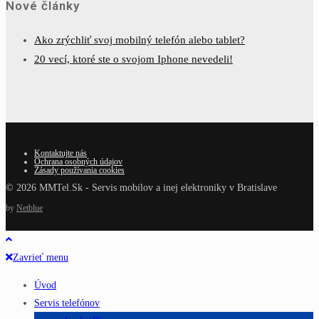
Nové články
Ako zrýchliť svoj mobilný telefón alebo tablet?
20 vecí, ktoré ste o svojom Iphone nevedeli!
Kontaktujte nás
Ochrana osobných údajov
Zásady používania cookies
© 2026 MMTel.Sk - Servis mobilov a inej elektroniky v Bratislave
by
Netblue
Zavrieť menu
Úvod
Servis telefónov