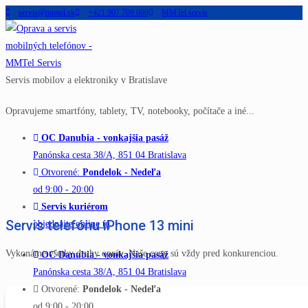
servis@mmtel.sk
+421 907 709 000
MMTel servis
Skip
to
content
Servis mobilov a elektroniky v Bratislave
Opravujeme smartfóny, tablety, TV, notebooky, počítače a iné...
OC Danubia - vonkajšia pasáž
Panónska cesta 38/A, 851 04 Bratislava
Otvorené:
Pondelok - Nedeľa
od 9:00 - 20:00
Servis kuriérom
Servis telefónu iPhone 13 mini
objednajte online tu
Vykonáme všetky druhy opráv. Naše ceny sú vždy pred konkurenciou.
OC Danubia - vonkajšia pasáž
Panónska cesta 38/A, 851 04 Bratislava
Otvorené:
Pondelok - Nedeľa
od 9:00 - 20:00