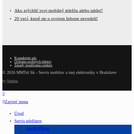
Ako zrýchliť svoj mobilný telefón alebo tablet?
20 vecí, ktoré ste o svojom Iphone nevedeli!
Kontaktujte nás
Ochrana osobných údajov
Zásady používania cookies
© 2026 MMTel.Sk - Servis mobilov a inej elektroniky v Bratislave
by
Netblue
Zavrieť menu
Úvod
Servis telefónov
Apple iPhone