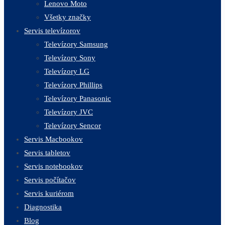
Lenovo Moto
Všetky značky
Servis televízorov
Televízory Samsung
Televízory Sony
Televízory LG
Televízory Phillips
Televízory Panasonic
Televízory JVC
Televízory Sencor
Servis Macbookov
Servis tabletov
Servis notebookov
Servis počítačov
Servis kuriérom
Diagnostika
Blog