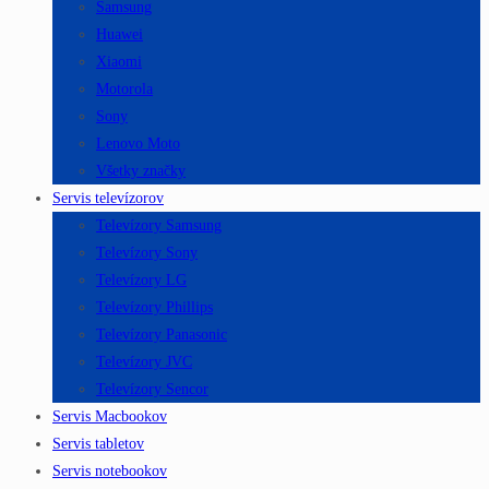
Samsung
Huawei
Xiaomi
Motorola
Sony
Lenovo Moto
Všetky značky
Servis televízorov
Televízory Samsung
Televízory Sony
Televízory LG
Televízory Phillips
Televízory Panasonic
Televízory JVC
Televízory Sencor
Servis Macbookov
Servis tabletov
Servis notebookov