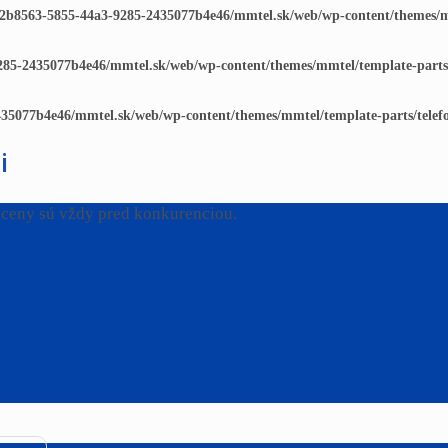
d2b8563-5855-44a3-9285-2435077b4e46/mmtel.sk/web/wp-content/themes/mm
285-2435077b4e46/mmtel.sk/web/wp-content/themes/mmtel/template-parts/
435077b4e46/mmtel.sk/web/wp-content/themes/mmtel/template-parts/telef
i
 ceny sú vždy pred konkurenciou.