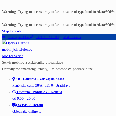
Warning
: Trying to access array offset on value of type bool in
/data/9/d/9
Warning
: Trying to access array offset on value of type bool in
/data/9/d/9
Skip to content
servis@mmtel.sk
+421 907 709 000
MMTel servis
Servis mobilov a elektroniky v Bratislave
Opravujeme smartfóny, tablety, TV, notebooky, počítače a iné...
OC Danubia - vonkajšia pasáž
Panónska cesta 38/A, 851 04 Bratislava
Otvorené:
Pondelok - Nedeľa
od 9:00 - 20:00
Servis kuriérom
objednajte online tu