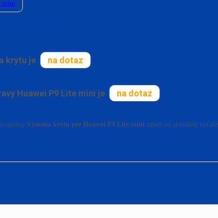
 mini
i - Výmena krytu
 krytu je
na dotaz
avy Huawei P9 Lite mini je
na dotaz
čas opravy
Výmena krytu pre Huawei P9 Lite mini
záleží od aktuálnej vyťaže