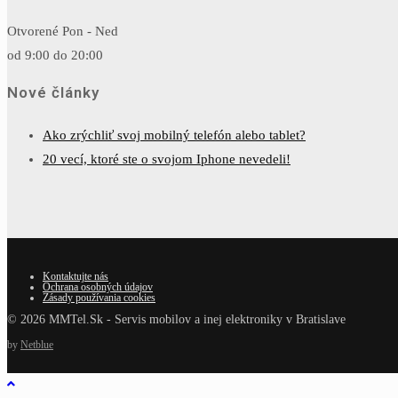
Otvorené Pon - Ned
od 9:00 do 20:00
Nové články
Ako zrýchliť svoj mobilný telefón alebo tablet?
20 vecí, ktoré ste o svojom Iphone nevedeli!
Kontaktujte nás
Ochrana osobných údajov
Zásady používania cookies
© 2026 MMTel.Sk - Servis mobilov a inej elektroniky v Bratislave
by
Netblue