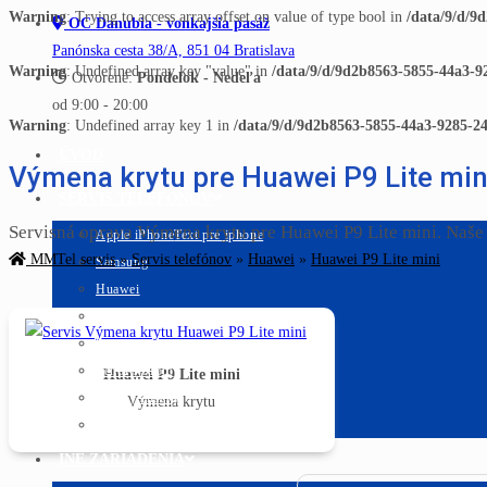
Warning
: Trying to access array offset on value of type bool in
/data/9/d/9
OC Danubia - vonkajšia pasáž
Panónska cesta 38/A, 851 04 Bratislava
Warning
: Undefined array key "value" in
/data/9/d/9d2b8563-5855-44a3-9
Otvorené:
Pondelok - Nedeľa
od 9:00 - 20:00
Warning
: Undefined array key 1 in
/data/9/d/9d2b8563-5855-44a3-9285-2
ÚVOD
Výmena krytu pre Huawei P9 Lite min
SERVIS TELEFÓNOV
Servisná oprava Výmena krytu pre Huawei P9 Lite mini. Naše
Apple iPhone
Text pre iphone
MMTel servis
»
Servis telefónov
»
Huawei
»
Huawei P9 Lite mini
Samsung
Huawei
Xiaomi
Sony
Lenovo Moto
Huawei P9 Lite mini
Všetky značky
Výmena krytu
Servis kuriérom
INÉ ZARIADENIA