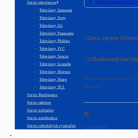
Späť na Huawei P9 Lite
Servis televízorov
Televízory Samsung
Huawei P9 Lite min
Televízory Sony
Televízory LG
Televízory Panasonic
Cena opravy Výmena
Televízory Phillips
Televízory JVC
Televízory Sencor
Odhadovaný čas opr
Televízory Grundig
Televízory Hisense
Berte prosím na vedomie, že 
Televízory Sharp
technikov.
Televízory TCL
Servis Macbookov
Servis tabletov
Servis počítačov
Servis notebookov
Servis robotických vysávačov
Live chat
DIAGNOSTIKA