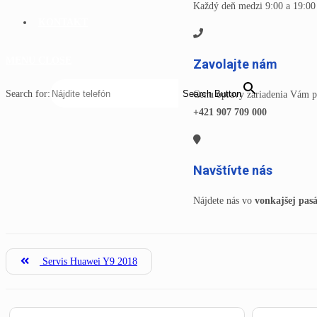
Každý deň medzi 9:00 a 19:00 
KONTAKT
MENU
CLOSE
Zavolajte nám
Search for:
Search Button
Cenu opravy zariadenia Vám po
+421 907 709 000
Navštívte nás
Nájdete nás vo
vonkajšej pas
Servis Huawei Y9 2018