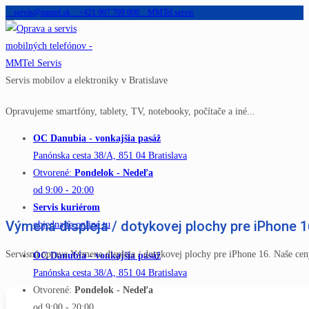
servis@mmtel.sk
+421 907 709 000
MMTel servis
Skip
to
content
Servis mobilov a elektroniky v Bratislave
Opravujeme smartfóny, tablety, TV, notebooky, počítače a iné...
OC Danubia - vonkajšia pasáž
Panónska cesta 38/A, 851 04 Bratislava
Otvorené:
Pondelok - Nedeľa
od 9:00 - 20:00
Servis kuriérom
Výmena displeja / dotykovej plochy pre iPhone 1
objednajte online tu
Servisná oprava Výmena displeja / dotykovej plochy pre iPhone 16. Naše ce
OC Danubia - vonkajšia pasáž
Panónska cesta 38/A, 851 04 Bratislava
Otvorené:
Pondelok - Nedeľa
od 9:00 - 20:00