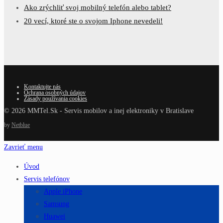
Ako zrýchliť svoj mobilný telefón alebo tablet?
20 vecí, ktoré ste o svojom Iphone nevedeli!
Kontaktujte nás
Ochrana osobných údajov
Zásady používania cookies
© 2026 MMTel.Sk - Servis mobilov a inej elektroniky v Bratislave
by
Netblue
Zavrieť menu
Úvod
Servis telefónov
Apple iPhone
Samsung
Huawei