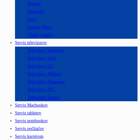
Xiaomi
Motorola
Sony
Lenovo Moto
Všetky značky
Servis televízorov
Televízory Samsung
Televízory Sony
Televízory LG
Televízory Phillips
Televízory Panasonic
Televízory JVC
Televízory Sencor
Servis Macbookov
Servis tabletov
Servis notebookov
Servis počítačov
Servis kuriérom